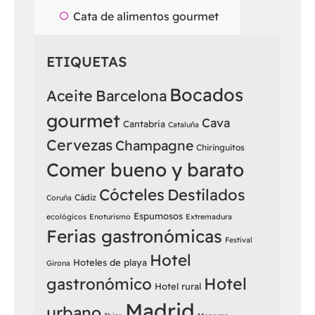
Cata de alimentos gourmet
ETIQUETAS
Bocados
Aceite
Barcelona
gourmet
Cava
Cantabria
Cataluña
Cervezas
Champagne
Chiringuitos
Comer bueno y barato
Cócteles
Destilados
Cádiz
Coruña
Espumosos
ecológicos
Enoturismo
Extremadura
Ferias gastronómicas
Festival
Hotel
Hoteles de playa
Girona
Hotel
gastronómico
Hotel rural
Madrid
urbano