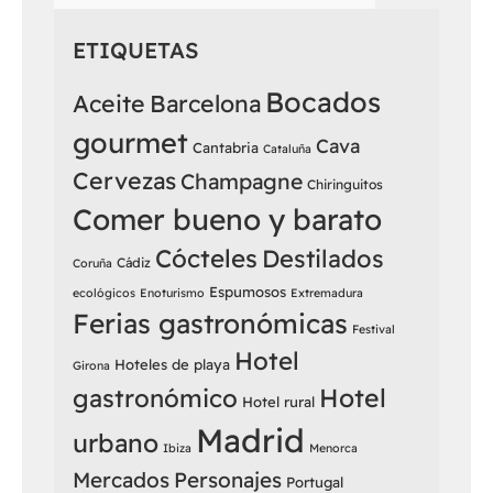
ETIQUETAS
Bocados
Aceite
Barcelona
gourmet
Cava
Cantabria
Cataluña
Cervezas
Champagne
Chiringuitos
Comer bueno y barato
Cócteles
Destilados
Cádiz
Coruña
Espumosos
ecológicos
Enoturismo
Extremadura
Ferias gastronómicas
Festival
Hotel
Hoteles de playa
Girona
Hotel
gastronómico
Hotel rural
Madrid
urbano
Ibiza
Menorca
Mercados
Personajes
Portugal