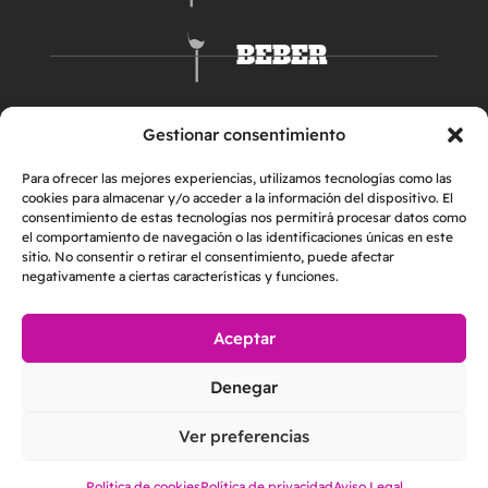
BEBER
DORMIR
Gestionar consentimiento
Para ofrecer las mejores experiencias, utilizamos tecnologías como las
cookies para almacenar y/o acceder a la información del dispositivo. El
consentimiento de estas tecnologías nos permitirá procesar datos como
el comportamiento de navegación o las identificaciones únicas en este
sitio. No consentir o retirar el consentimiento, puede afectar
negativamente a ciertas características y funciones.
Aceptar
AVISO LEGAL
POLÍTICA DE PRIVACIDAD
Denegar
POLÍTICA DE COOKIES
2026 © Helper & Friends S.L. | Todos los derechos reservados
Ver preferencias
Made with
by
Loopcreativo
Política de cookies
Política de privacidad
Aviso Legal