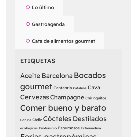
Lo último
Gastroagenda
Cata de alimentos gourmet
ETIQUETAS
Bocados
Aceite
Barcelona
gourmet
Cava
Cantabria
Cataluña
Cervezas
Champagne
Chiringuitos
Comer bueno y barato
Cócteles
Destilados
Cádiz
Coruña
Espumosos
ecológicos
Enoturismo
Extremadura
Ferias gastronómicas