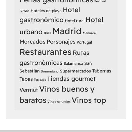
Festival
Hotel
Hoteles de playa
Girona
Hotel
gastronómico
Hotel rural
Madrid
urbano
Ibiza
Menorca
Mercados
Personajes
Portugal
Restaurantes
Rutas
gastronómicas
San
Salamanca
Sebastián
Tabernas
Supermercados
Somontano
Tiendas gourmet
Tapas
Terrazas
Vinos buenos y
Vermut
baratos
Vinos top
Vinos naturales