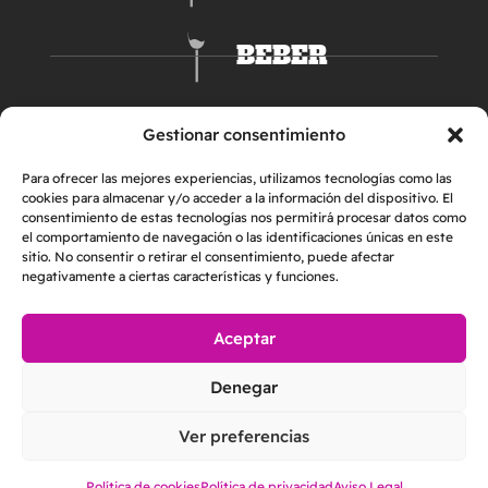
BEBER
DORMIR
Gestionar consentimiento
Para ofrecer las mejores experiencias, utilizamos tecnologías como las
cookies para almacenar y/o acceder a la información del dispositivo. El
consentimiento de estas tecnologías nos permitirá procesar datos como
el comportamiento de navegación o las identificaciones únicas en este
sitio. No consentir o retirar el consentimiento, puede afectar
negativamente a ciertas características y funciones.
Aceptar
AVISO LEGAL
POLÍTICA DE PRIVACIDAD
Denegar
POLÍTICA DE COOKIES
2026 © Helper & Friends S.L. | Todos los derechos reservados
Ver preferencias
Made with
by
Loopcreativo
Política de cookies
Política de privacidad
Aviso Legal