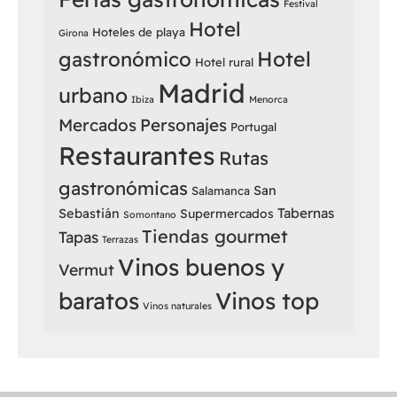
Festival
Hotel
Hoteles de playa
Girona
Hotel
gastronómico
Hotel rural
Madrid
urbano
Ibiza
Menorca
Mercados
Personajes
Portugal
Restaurantes
Rutas
gastronómicas
San
Salamanca
Sebastián
Tabernas
Supermercados
Somontano
Tiendas gourmet
Tapas
Terrazas
Vinos buenos y
Vermut
baratos
Vinos top
Vinos naturales