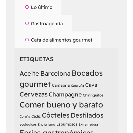
Lo último
Gastroagenda
Cata de alimentos gourmet
ETIQUETAS
Bocados
Aceite
Barcelona
gourmet
Cava
Cantabria
Cataluña
Cervezas
Champagne
Chiringuitos
Comer bueno y barato
Cócteles
Destilados
Cádiz
Coruña
Espumosos
ecológicos
Enoturismo
Extremadura
Ferias gastronómicas