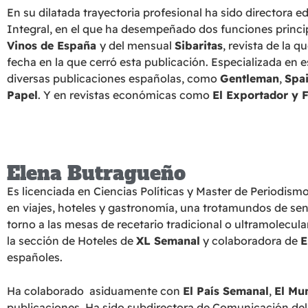
En su dilatada trayectoria profesional ha sido directora e
Integral, en el que ha desempeñado dos funciones princip
Vinos de España
y del mensual
Sibaritas
, revista de la 
fecha en la que cerró esta publicación. Especializada en e
diversas publicaciones españolas, como
Gentleman
,
Spa
Papel
. Y en revistas económicas como
El Exportador
y F
Elena Butragueño
Es licenciada en Ciencias Políticas y Master de Periodism
en viajes, hoteles y gastronomía, una trotamundos de s
torno a las mesas de recetario tradicional o ultramolecul
la sección de Hoteles de
XL Semanal
y colaboradora de
E
españoles.
Ha colaborado asiduamente con
El País Semanal
,
El Mu
publicaciones. Ha sido subdirectora de Comunicación de