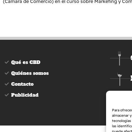
(Cámara de Comercio) en el curso sobre Marketing y Come
Qué es CBD
Quiénes somos
Contacto
Publicidad
Para ofrecer
almacenar y/
tecnologías
las identifi
puede afecta