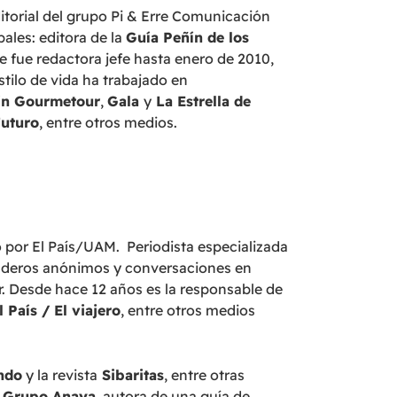
ditorial del grupo Pi & Erre Comunicación
ales: editora de la
Guía Peñín de los
que fue redactora jefe hasta enero de 2010,
stilo de vida ha trabajado en
in Gourmetour
,
Gala
y
La Estrella de
uturo
, entre otros medios.
o por El País/UAM. Periodista especializada
enderos anónimos y conversaciones en
ar. Desde hace 12 años es la responsable de
l País / El viajero
, entre otros medios
ndo
y la revista
Sibaritas
, entre otras
l
Grupo Anaya
, autora de una guía de