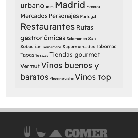
Madrid
urbano
Ibiza
Menorca
Mercados
Personajes
Portugal
Restaurantes
Rutas
gastronómicas
San
Salamanca
Sebastián
Tabernas
Supermercados
Somontano
Tiendas gourmet
Tapas
Terrazas
Vinos buenos y
Vermut
baratos
Vinos top
Vinos naturales