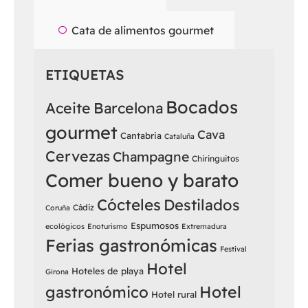
Cata de alimentos gourmet
ETIQUETAS
Bocados
Aceite
Barcelona
gourmet
Cava
Cantabria
Cataluña
Cervezas
Champagne
Chiringuitos
Comer bueno y barato
Cócteles
Destilados
Cádiz
Coruña
Espumosos
ecológicos
Enoturismo
Extremadura
Ferias gastronómicas
Festival
Hotel
Hoteles de playa
Girona
Hotel
gastronómico
Hotel rural