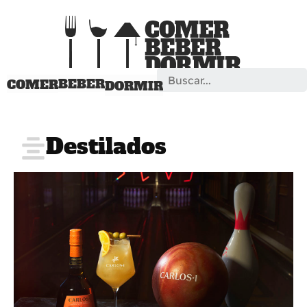
Search
BEBER
COMER
DORMIR
Destilados