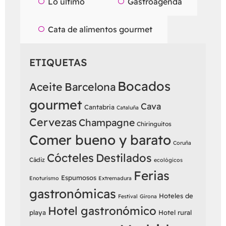
Lo último
Gastroagenda
Cata de alimentos gourmet
ETIQUETAS
Bocados
Aceite
Barcelona
gourmet
Cava
Cantabria
Cataluña
Cervezas
Champagne
Chiringuitos
Comer bueno y barato
Coruña
Cócteles
Destilados
Cádiz
ecológicos
Ferias
Espumosos
Enoturismo
Extremadura
gastronómicas
Hoteles de
Festival
Girona
Hotel gastronómico
playa
Hotel rural