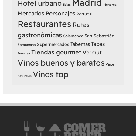
Madrid
Hotel urbano
Ibiza
Menorca
Mercados
Personajes
Portugal
Restaurantes
Rutas
gastronómicas
San Sebastián
Salamanca
Tapas
Tabernas
Supermercados
Somontano
Tiendas gourmet
Vermut
Terrazas
Vinos buenos y baratos
Vinos
Vinos top
naturales