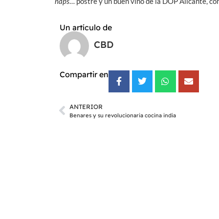
naps
… postre y un buen vino de la DOP Alicante, co
Un artículo de
CBD
Compartir en
ANTERIOR
Benares y su revolucionaria cocina india