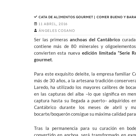
CATA DE ALIMENTOS GOURMET
|
COMER BUENO Y BAR
11 ABRIL, 2016
ÁNGELES COSANO
Ser las primeras
anchoas del Cantábrico
curadas
contiene más de 80 minerales y oligoelementos,
convierten esta nueva
edición limitada “Serie R
gourmet
.
Para este exquisito deleite, la empresa familiar 
más de 30 años, a la artesana tradición conservera
Laredo, ha utilizado los mayores calibres de boc
en las capturas del alba­ –lo que significa en m
captura hasta su llegada a puerto– adquiridos e
Cantábrico durante los meses de abril y m
bocarte/boquerón consigue su máxima calidad para l
Tras la permanencia para su curación en bod
convertido en anchoa, será transformado en exqu