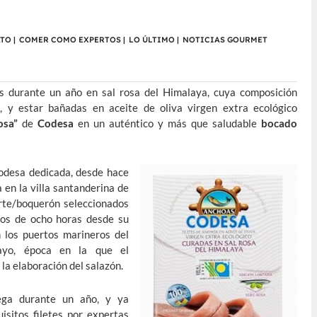
ATO
|
COMER COMO EXPERTOS
|
LO ÚLTIMO
|
NOTICIAS GOURMET
 durante un año en sal rosa del Himalaya, cuya composición
 y estar bañadas en aceite de oliva virgen extra ecológico
osa”
de
Codesa
en un auténtico y más que saludable
bocado
Codesa dedicada, desde hace
 en la villa santanderina de
arte/boquerón seleccionados
enos de ocho horas desde su
n los puertos marineros del
ayo, época en la que el
a elaboración del salazón.
ega durante un año, y ya
isitos filetes por expertas