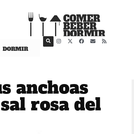
DORMIR
us anchoas
sal rosa del