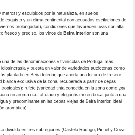
 metros) y esculpidos por la naturaleza, en suelos
e esquisto y un clima continental con acusadas oscilaciones de
nviernos prolongados), condiciones que favorecen uvas con alta
co fresco y preciso, los vinos de
Beira Interior
son una
 una de las denominaciones vitivinícolas de Portugal más
 idiosincrasia y puesta en valor de variedades autóctonas como
más plantada en Beira Interior, que aporta una locura de frescor
ad blanca exclusiva de la zona, recuperada a partir de cepas
 tropicales); rufete (variedad tinta conocida en la zona como ‘
pai
ona un aroma rico, afrutado y elegantísimo en boca, junto a una
gua y predominante en las cepas viejas de Beira Interior, ideal
ón aromática).
ca dividida en tres subregiones (Castelo Rodrigo, Pinhel y Cova