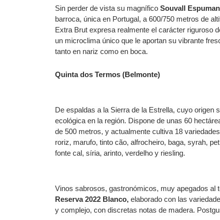
Sin perder de vista su magnífico
Souvall Espuman
barroca, única en Portugal, a 600/750 metros de al
Extra Brut expresa realmente el carácter riguroso de
un microclima único que le aportan su vibrante fresc
tanto en nariz como en boca.
Quinta dos Termos (Belmonte)
De espaldas a la Sierra de la Estrella, cuyo origen
ecológica en la región. Dispone de unas 60 hectárea
de 500 metros, y actualmente cultiva 18 variedades de
roriz, marufo, tinto cão, alfrocheiro, baga, syrah, 
fonte cal, síria, arinto, verdelho y riesling.
Vinos sabrosos, gastronómicos, muy apegados al t
Reserva 2022 Blanco,
elaborado con las variedade
y complejo, con discretas notas de madera. Postgu