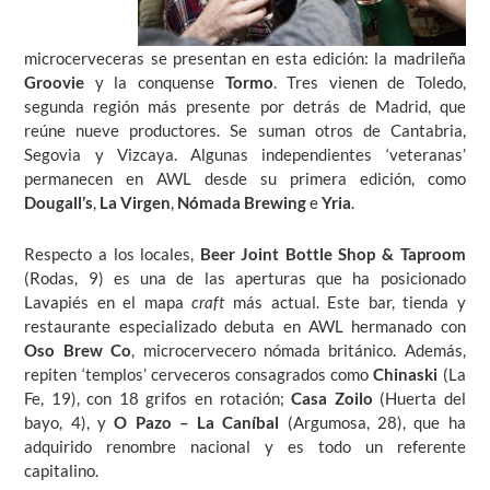
microcerveceras se presentan en esta edición: la madrileña
Groovie
y la conquense
Tormo
. Tres vienen de Toledo,
segunda región más presente por detrás de Madrid, que
reúne nueve productores. Se suman otros de Cantabria,
Segovia y Vizcaya. Algunas independientes ‘veteranas’
permanecen en AWL desde su primera edición, como
Dougall’s
,
La Virgen
,
Nómada Brewing
e
Yria
.
Respecto a los locales,
Beer Joint Bottle Shop & Taproom
(Rodas, 9) es una de las aperturas que ha posicionado
Lavapiés en el mapa
craft
más actual. Este bar, tienda y
restaurante especializado debuta en AWL hermanado con
Oso Brew Co
, microcervecero nómada británico. Además,
repiten ‘templos’ cerveceros consagrados como
Chinaski
(La
Fe, 19), con 18 grifos en rotación;
Casa Zoilo
(Huerta del
bayo, 4), y
O Pazo – La Caníbal
(Argumosa, 28), que ha
adquirido renombre nacional y es todo un referente
capitalino.