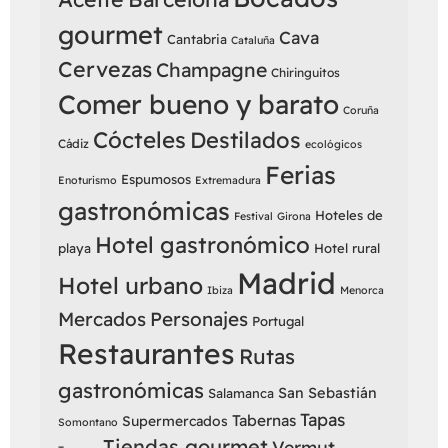
gourmet
Cava
Cantabria
Cataluña
Cervezas
Champagne
Chiringuitos
Comer bueno y barato
Coruña
Cócteles
Destilados
Cádiz
ecológicos
Ferias
Espumosos
Enoturismo
Extremadura
gastronómicas
Hoteles de
Festival
Girona
Hotel gastronómico
playa
Hotel rural
Madrid
Hotel urbano
Ibiza
Menorca
Mercados
Personajes
Portugal
Restaurantes
Rutas
gastronómicas
San Sebastián
Salamanca
Tapas
Tabernas
Supermercados
Somontano
Tiendas gourmet
Vermut