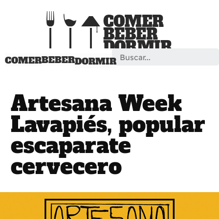
Search
BEBER
COMER
DORMIR
Artesana Week
Lavapiés, popular
escaparate
cervecero