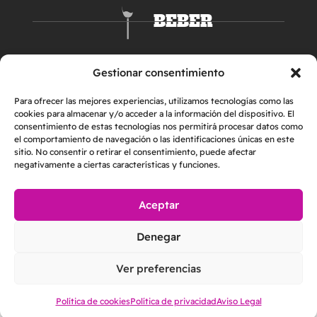
BEBER
DORMIR
Gestionar consentimiento
Para ofrecer las mejores experiencias, utilizamos tecnologías como las
cookies para almacenar y/o acceder a la información del dispositivo. El
consentimiento de estas tecnologías nos permitirá procesar datos como
el comportamiento de navegación o las identificaciones únicas en este
sitio. No consentir o retirar el consentimiento, puede afectar
negativamente a ciertas características y funciones.
Aceptar
AVISO LEGAL
POLÍTICA DE PRIVACIDAD
Denegar
POLÍTICA DE COOKIES
2026 © Helper & Friends S.L. | Todos los derechos reservados
Ver preferencias
Made with
by
Loopcreativo
Política de cookies
Política de privacidad
Aviso Legal