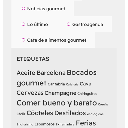
Noticias gourmet
Lo último
Gastroagenda
Cata de alimentos gourmet
ETIQUETAS
Bocados
Aceite
Barcelona
gourmet
Cava
Cantabria
Cataluña
Cervezas
Champagne
Chiringuitos
Comer bueno y barato
Coruña
Cócteles
Destilados
Cádiz
ecológicos
Ferias
Espumosos
Enoturismo
Extremadura