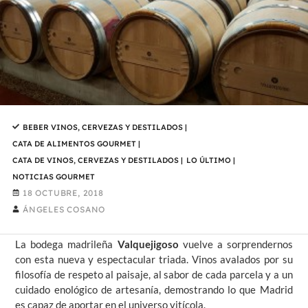
BEBER VINOS, CERVEZAS Y DESTILADOS
|
CATA DE ALIMENTOS GOURMET
|
CATA DE VINOS, CERVEZAS Y DESTILADOS
|
LO ÚLTIMO
|
NOTICIAS GOURMET
18 OCTUBRE, 2018
ÁNGELES COSANO
La bodega madrileña
Valquejigoso
vuelve a sorprendernos
con esta nueva y espectacular triada. Vinos avalados por su
filosofía de respeto al paisaje, al sabor de cada parcela y a un
cuidado enológico de artesanía, demostrando lo que Madrid
es capaz de aportar en el universo vitícola.