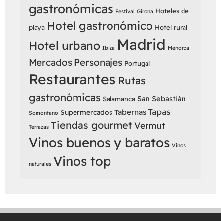
gastronómicas
Hoteles de
Festival
Girona
Hotel gastronómico
playa
Hotel rural
Madrid
Hotel urbano
Ibiza
Menorca
Mercados
Personajes
Portugal
Restaurantes
Rutas
gastronómicas
San Sebastián
Salamanca
Tapas
Tabernas
Supermercados
Somontano
Tiendas gourmet
Vermut
Terrazas
Vinos buenos y baratos
Vinos
Vinos top
naturales