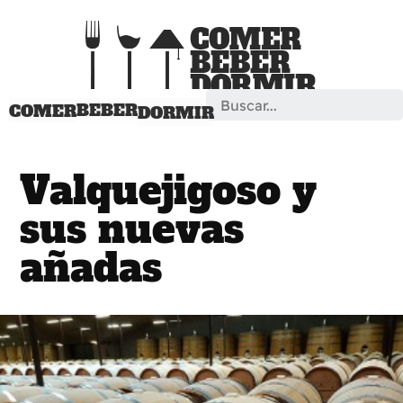
Search
BEBER
COMER
DORMIR
Valquejigoso y
sus nuevas
añadas