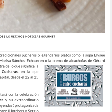
OS
|
LO ÚLTIMO
|
NOTICIAS GOURMET
tradicionales pucheros o legendarios platos como la sopa Elysée
a Marisa Sánchez Echaurren o la crema de alcachofas de Gérard
ra de lo que significa la
 Cucharas
, en la que
pital, desde el 22 al 25
tará con la celebración
ca
y su extraordinario
Leyendas”, protagonizada
rmann (Horcher) y Sergio