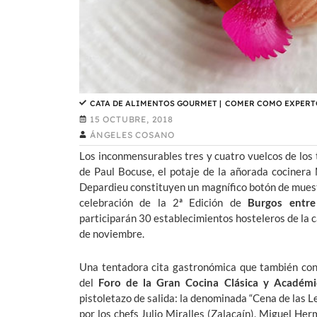
CATA DE ALIMENTOS GOURMET
|
COMER COMO EXPERT
15 OCTUBRE, 2018
ÁNGELES COSANO
Los inconmensurables tres y cuatro vuelcos de los 
de Paul Bocuse, el potaje de la añorada cociner
Depardieu constituyen un magnífico botón de
muest
celebración de la 2ª Edición de
Burgos entre
participarán 30 establecimientos hosteleros de la ca
de noviembre.
Una tentadora cita gastronómica que también con
del
Foro de la Gran Cocina Clásica y Académi
pistoletazo de salida: la denominada “Cena de las 
por los chefs Julio Miralles (Zalacaín), Miguel He