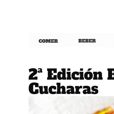
BEBER
COMER
2ª Edición 
Cucharas