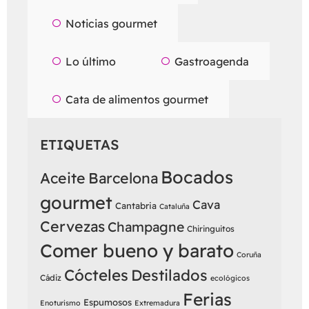
Noticias gourmet
Lo último
Gastroagenda
Cata de alimentos gourmet
ETIQUETAS
Bocados
Aceite
Barcelona
gourmet
Cava
Cantabria
Cataluña
Cervezas
Champagne
Chiringuitos
Comer bueno y barato
Coruña
Cócteles
Destilados
Cádiz
ecológicos
Ferias
Espumosos
Enoturismo
Extremadura