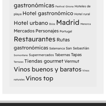
gastronómicas
Hoteles de
Festival
Girona
Hotel gastronómico
playa
Hotel rural
Madrid
Hotel urbano
Ibiza
Menorca
Mercados
Personajes
Portugal
Restaurantes
Rutas
gastronómicas
San Sebastián
Salamanca
Tapas
Tabernas
Supermercados
Somontano
Tiendas gourmet
Vermut
Terrazas
Vinos buenos y baratos
Vinos
Vinos top
naturales