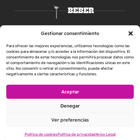
BEBER
DORMIR
Gestionar consentimiento
Para ofrecer las mejores experiencias, utilizamos tecnologías como las
cookies para almacenar y/o acceder a la información del dispositivo. El
consentimiento de estas tecnologías nos permitirá procesar datos como
el comportamiento de navegación o las identificaciones únicas en este
sitio. No consentir o retirar el consentimiento, puede afectar
negativamente a ciertas características y funciones.
Aceptar
AVISO LEGAL
POLÍTICA DE PRIVACIDAD
Denegar
POLÍTICA DE COOKIES
2026 © Helper & Friends S.L. | Todos los derechos reservados
Ver preferencias
Made with
by
Loopcreativo
Política de cookies
Política de privacidad
Aviso Legal