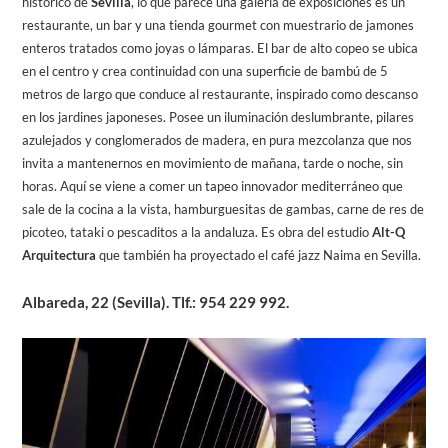
histórico de
Sevilla
, lo que parece una galería de exposiciones es un
restaurante, un bar y una tienda gourmet con muestrario de jamones
enteros tratados como joyas o lámparas. El bar de alto copeo se ubica
en el centro y crea continuidad con una superficie de bambú de 5
metros de largo que conduce al restaurante, inspirado como descanso
en los jardines japoneses. Posee un iluminación deslumbrante, pilares
azulejados y conglomerados de madera, en pura mezcolanza que nos
invita a mantenernos en movimiento de mañana, tarde o noche, sin
horas. Aquí se viene a comer un tapeo innovador mediterráneo que
sale de la cocina a la vista, hamburguesitas de gambas, carne de res de
picoteo, tataki o pescaditos a la andaluza. Es obra del estudio
Alt-Q
Arquitectura
que también ha proyectado el café jazz Naima en Sevilla.
Albareda, 22 (Sevilla). Tlf.: 954 229 992.