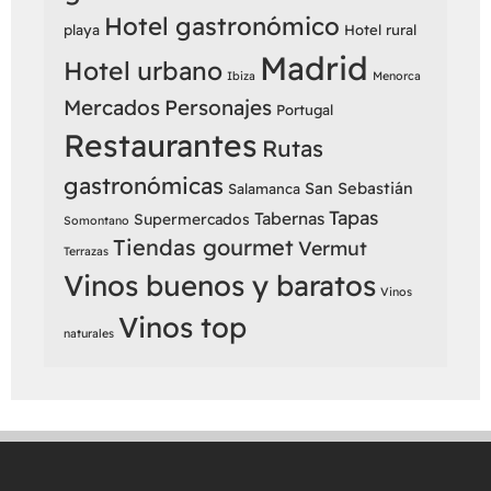
Hotel gastronómico
playa
Hotel rural
Madrid
Hotel urbano
Ibiza
Menorca
Mercados
Personajes
Portugal
Restaurantes
Rutas
gastronómicas
San Sebastián
Salamanca
Tapas
Tabernas
Supermercados
Somontano
Tiendas gourmet
Vermut
Terrazas
Vinos buenos y baratos
Vinos
Vinos top
naturales