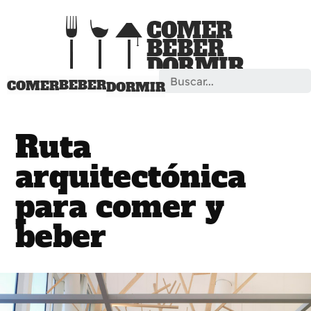
Search
BEBER
COMER
DORMIR
Ruta
arquitectónica
para comer y
beber