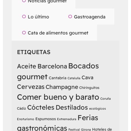
Noticias gourmet
Lo último
Gastroagenda
Cata de alimentos gourmet
ETIQUETAS
Bocados
Aceite
Barcelona
gourmet
Cava
Cantabria
Cataluña
Cervezas
Champagne
Chiringuitos
Comer bueno y barato
Coruña
Cócteles
Destilados
Cádiz
ecológicos
Ferias
Espumosos
Enoturismo
Extremadura
gastronómicas
Hoteles de
Festival
Girona