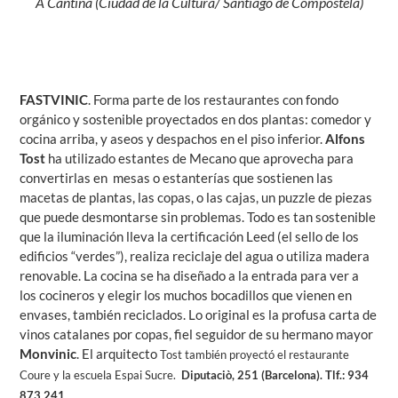
A Cantina (Ciudad de la Cultura/ Santiago de Compostela)
FASTVINIC
. Forma parte de los restaurantes con fondo
orgánico y sostenible proyectados en dos plantas: comedor y
cocina arriba, y aseos y despachos en el piso inferior.
Alfons
Tost
ha utilizado estantes de Mecano que aprovecha para
convertirlas en mesas o estanterías que sostienen las
macetas de plantas, las copas, o las cajas, un puzzle de piezas
que puede desmontarse sin problemas. Todo es tan sostenible
que la iluminación lleva la certificación Leed (el sello de los
edificios “verdes”), realiza reciclaje del agua o utiliza madera
renovable. La cocina se ha diseñado a la entrada para ver a
los cocineros y elegir los muchos bocadillos que vienen en
envases, también reciclados. Lo original es la profusa carta de
vinos catalanes por copas, fiel seguidor de su hermano mayor
Monvinic
. El arquitecto
Tost también proyectó el restaurante
Coure y la escuela Espai Sucre.
Diputaciò, 251 (Barcelona). Tlf.: 934
873 241