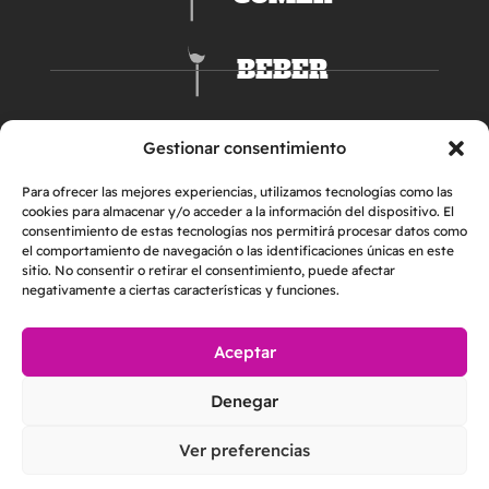
BEBER
DORMIR
Gestionar consentimiento
Para ofrecer las mejores experiencias, utilizamos tecnologías como las
cookies para almacenar y/o acceder a la información del dispositivo. El
consentimiento de estas tecnologías nos permitirá procesar datos como
el comportamiento de navegación o las identificaciones únicas en este
sitio. No consentir o retirar el consentimiento, puede afectar
negativamente a ciertas características y funciones.
Aceptar
AVISO LEGAL
POLÍTICA DE PRIVACIDAD
Denegar
POLÍTICA DE COOKIES
2026 © Helper & Friends S.L. | Todos los derechos reservados
Ver preferencias
Made with
by
Loopcreativo