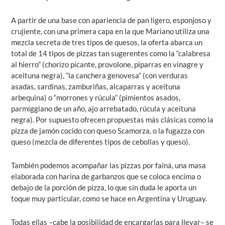
A partir de una base con apariencia de pan ligero, esponjoso y
crujiente, con una primera capa en la que Mariano utiliza una
mezcla secreta de tres tipos de quesos, la oferta abarca un
total de 14 tipos de pizzas tan sugerentes como la “calabresa
al hierro” (chorizo picante, provolone, piparras en vinagre y
aceituna negra), “la canchera genovesa” (con verduras
asadas, sardinas, zamburiñas, alcaparras y aceituna
arbequina) o “morrones y rúcula” (pimientos asados,
parmiggiano de un año, ajo arrebatado, rúcula y aceituna
negra). Por supuesto ofrecen propuestas más clásicas como la
pizza de jamón cocido con queso Scamorza, o la fugazza con
queso (mezcla de diferentes tipos de cebollas y queso).
También podemos acompañar las pizzas por fainá, una masa
elaborada con harina de garbanzos que se coloca encima o
debajo de la porción de pizza, lo que sin duda le aporta un
toque muy particular, como se hace en Argentina y Uruguay.
Todas ellas –cabe la posibilidad de encargarlas para llevar– se