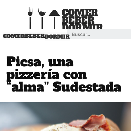
Search
BEBER
COMER
DORMIR
Picsa, una
pizzería con
“alma” Sudestada