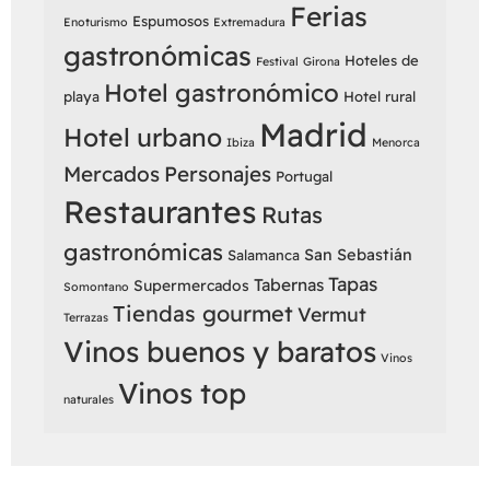
Ferias
Espumosos
Enoturismo
Extremadura
gastronómicas
Hoteles de
Festival
Girona
Hotel gastronómico
playa
Hotel rural
Madrid
Hotel urbano
Ibiza
Menorca
Mercados
Personajes
Portugal
Restaurantes
Rutas
gastronómicas
San Sebastián
Salamanca
Tapas
Tabernas
Supermercados
Somontano
Tiendas gourmet
Vermut
Terrazas
Vinos buenos y baratos
Vinos
Vinos top
naturales