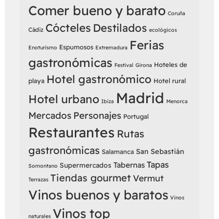
Comer bueno y barato
Coruña
Cócteles
Destilados
Cádiz
ecológicos
Ferias
Espumosos
Enoturismo
Extremadura
gastronómicas
Hoteles de
Festival
Girona
Hotel gastronómico
playa
Hotel rural
Madrid
Hotel urbano
Ibiza
Menorca
Mercados
Personajes
Portugal
Restaurantes
Rutas
gastronómicas
San Sebastián
Salamanca
Tapas
Tabernas
Supermercados
Somontano
Tiendas gourmet
Vermut
Terrazas
Vinos buenos y baratos
Vinos
Vinos top
naturales