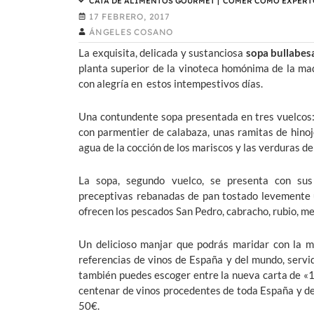
CATA DE ALIMENTOS GOURMET
|
COMER COMO EXPERT
17 FEBRERO, 2017
ÁNGELES COSANO
La exquisita, delicada y sustanciosa
sopa bullabes
planta superior de la vinoteca homónima de la ma
con alegría en estos intempestivos días.
Una contundente sopa presentada en tres vuelcos: 
con parmentier de calabaza, unas ramitas de hinoj
agua de la cocción de los mariscos y las verduras de
La sopa, segundo vuelco, se presenta con sus
preceptivas rebanadas de pan tostado levemente unt
ofrecen los pescados San Pedro, cabracho, rubio, me
Un delicioso manjar que podrás maridar con la 
referencias de vinos de España y del mundo, servi
también puedes escoger entre la nueva carta de «1
centenar de vinos procedentes de toda España y del 
50€.