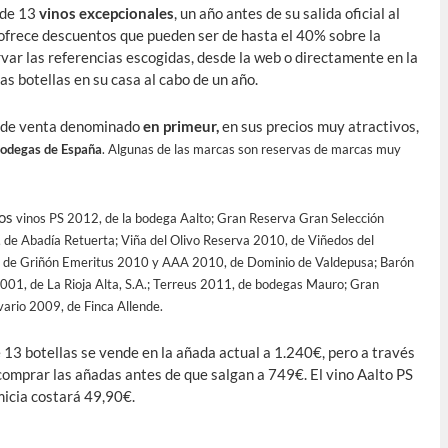
 de 13
vinos excepcionales
, un año antes de su salida oficial al
ofrece descuentos que pueden ser de hasta el 40% sobre la
rvar las referencias escogidas, desde la web o directamente en la
las botellas en su casa al cabo de un año.
ma de venta denominado
en primeur,
en sus precios muy atractivos,
bodegas de España
. Algunas de las marcas son reservas de marcas muy
los
vinos PS 2012, de la bodega Aalto; Gran Reserva Gran Selección
e Abadía Retuerta; Viña del Olivo Reserva 2010, de Viñedos del
s de Griñón Emeritus 2010 y AAA 2010, de Dominio de Valdepusa; Barón
001, de La Rioja Alta, S.A.; Terreus 2011, de bodegas Mauro; Gran
ario 2009, de Finca Allende.
13 botellas se vende en la añada actual a 1.240€, pero a través
 comprar las añadas antes de que salgan a 749€. El vino Aalto PS
micia costará 49,90€.