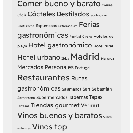
Comer bueno y barato
Coruña
Cócteles
Destilados
Cádiz
ecológicos
Ferias
Espumosos
Enoturismo
Extremadura
gastronómicas
Hoteles de
Festival
Girona
Hotel gastronómico
playa
Hotel rural
Madrid
Hotel urbano
Ibiza
Menorca
Mercados
Personajes
Portugal
Restaurantes
Rutas
gastronómicas
San Sebastián
Salamanca
Tapas
Tabernas
Supermercados
Somontano
Tiendas gourmet
Vermut
Terrazas
Vinos buenos y baratos
Vinos
Vinos top
naturales