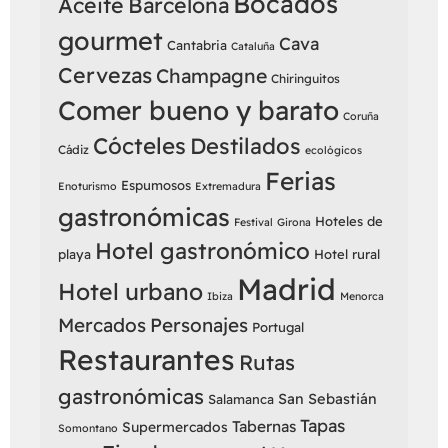
Bocados
Aceite
Barcelona
gourmet
Cava
Cantabria
Cataluña
Cervezas
Champagne
Chiringuitos
Comer bueno y barato
Coruña
Cócteles
Destilados
Cádiz
ecológicos
Ferias
Espumosos
Enoturismo
Extremadura
gastronómicas
Hoteles de
Festival
Girona
Hotel gastronómico
playa
Hotel rural
Madrid
Hotel urbano
Ibiza
Menorca
Mercados
Personajes
Portugal
Restaurantes
Rutas
gastronómicas
San Sebastián
Salamanca
Tapas
Tabernas
Supermercados
Somontano