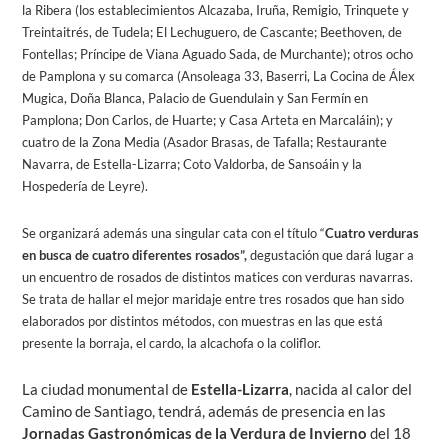
la Ribera (los establecimientos Alcazaba, Iruña, Remigio, Trinquete y
Treintaitrés, de Tudela; El Lechuguero, de Cascante; Beethoven, de
Fontellas; Príncipe de Viana Aguado Sada, de Murchante); otros ocho
de Pamplona y su comarca (Ansoleaga 33, Baserri, La Cocina de Álex
Mugica, Doña Blanca, Palacio de Guendulain y San Fermín en
Pamplona; Don Carlos, de Huarte; y Casa Arteta en Marcaláin); y
cuatro de la Zona Media (Asador Brasas, de Tafalla; Restaurante
Navarra, de Estella-Lizarra; Coto Valdorba, de Sansoáin y la
Hospedería de Leyre).
Se organizará además una singular cata con el título “
Cuatro verduras
en busca de cuatro diferentes rosados”,
degustación que dará lugar a
un encuentro de rosados de distintos matices con verduras navarras.
Se trata de hallar el mejor maridaje entre tres rosados que han sido
elaborados por distintos métodos, con muestras en las que está
presente la borraja, el cardo, la alcachofa o la coliflor.
La ciudad monumental de
Estella-Lizarra
, nacida al calor del
Camino de Santiago, tendrá, además de presencia en las
Jornadas Gastronómicas de la Verdura de Invierno
del 18