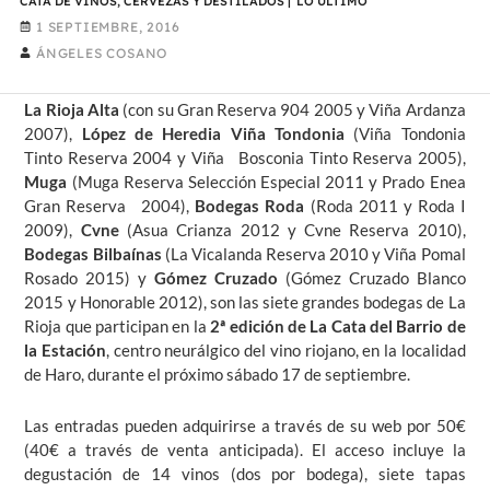
CATA DE VINOS, CERVEZAS Y DESTILADOS
|
LO ÚLTIMO
1 SEPTIEMBRE, 2016
ÁNGELES COSANO
La Rioja Alta
(con su Gran Reserva 904 2005 y Viña Ardanza
2007),
López de Heredia
Viña Tondonia
(Viña Tondonia
Tinto Reserva 2004 y Viña Bosconia Tinto Reserva 2005),
Muga
(Muga Reserva Selección Especial 2011 y Prado Enea
Gran Reserva 2004),
Bodegas Roda
(Roda 2011 y Roda I
2009),
Cvne
(Asua Crianza 2012 y Cvne Reserva 2010),
Bodegas Bilbaínas
(La Vicalanda Reserva 2010 y Viña Pomal
Rosado 2015) y
Gómez Cruzado
(Gómez Cruzado Blanco
2015 y Honorable 2012), son las siete grandes bodegas de La
Rioja que participan en la
2ª edición de
La Cata del Barrio de
la Estación
, centro neurálgico del vino riojano, en la localidad
de Haro, durante el próximo sábado 17 de septiembre.
Las entradas pueden adquirirse a través de su web por 50€
(40€ a través de venta anticipada). El acceso incluye la
degustación de 14 vinos (dos por bodega), siete tapas