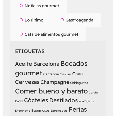
Noticias gourmet
Lo último
Gastroagenda
Cata de alimentos gourmet
ETIQUETAS
Bocados
Aceite
Barcelona
gourmet
Cava
Cantabria
Cataluña
Cervezas
Champagne
Chiringuitos
Comer bueno y barato
Coruña
Cócteles
Destilados
Cádiz
ecológicos
Ferias
Espumosos
Enoturismo
Extremadura