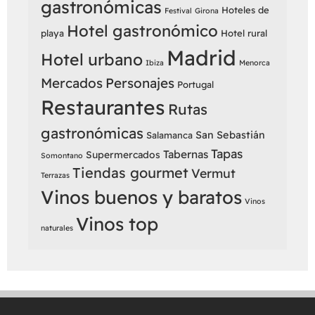
gastronómicas
Hoteles de
Festival
Girona
Hotel gastronómico
playa
Hotel rural
Madrid
Hotel urbano
Ibiza
Menorca
Mercados
Personajes
Portugal
Restaurantes
Rutas
gastronómicas
San Sebastián
Salamanca
Tapas
Tabernas
Supermercados
Somontano
Tiendas gourmet
Vermut
Terrazas
Vinos buenos y baratos
Vinos
Vinos top
naturales