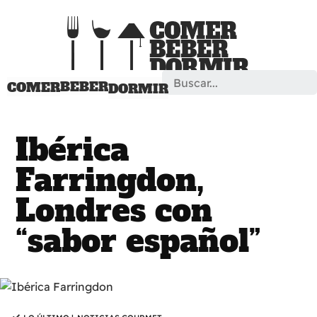
Search
BEBER
COMER
DORMIR
Ibérica
Farringdon,
Londres con
“sabor español”