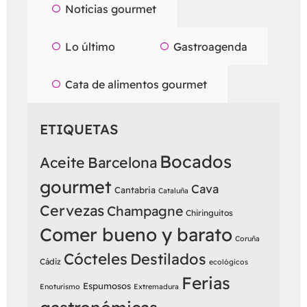
Noticias gourmet
Lo último
Gastroagenda
Cata de alimentos gourmet
ETIQUETAS
Bocados
Aceite
Barcelona
gourmet
Cava
Cantabria
Cataluña
Cervezas
Champagne
Chiringuitos
Comer bueno y barato
Coruña
Cócteles
Destilados
Cádiz
ecológicos
Ferias
Espumosos
Enoturismo
Extremadura