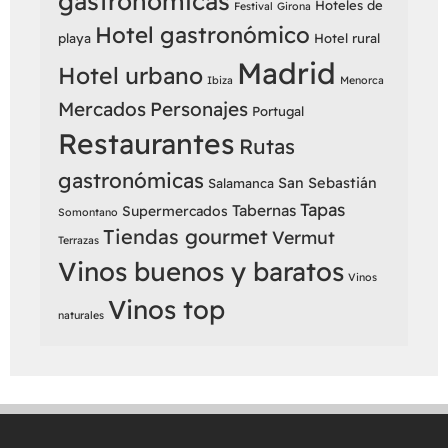
gastronómicas
Hoteles de
Festival
Girona
Hotel gastronómico
playa
Hotel rural
Madrid
Hotel urbano
Ibiza
Menorca
Mercados
Personajes
Portugal
Restaurantes
Rutas
gastronómicas
San Sebastián
Salamanca
Tapas
Tabernas
Supermercados
Somontano
Tiendas gourmet
Vermut
Terrazas
Vinos buenos y baratos
Vinos
Vinos top
naturales