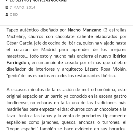
LO ÚLTIMO
|
NOTICIAS GOURMET
7 MAYO, 2014
CBD
Tapeo auténtico diseñado por
Nacho Manzano
(3 estrellas
Michelin), churros con chocolate caliente elaborados por
César García, jefe de cocina de Ibérica, quien ha viajado hasta
el corazón de Madrid para aprender de los mejores
maestros… todo esto y mucho más encierra el nuevo
Ibérica
Farringdon
, en un ambiente creado por el más que célebre
diseñador de interiores y arquitecto Lázaro Rosa Violán,
“genio” de los espacios en todos los restaurantes Ibérica.
A escasos minutos de la estación de metro homónima, este
original espacio en un barrio ya conocido en la escena gastro
londinense, no echarás en falta una de las tradiciones más
madrileñas para empezar el día: churros con un chocolate a la
taza. Junto a las tapas y la venta de productos típicamente
españoles como jamones, quesos, anchoas o turrones, el
“toque español” también se hace evidente en sus horarios.