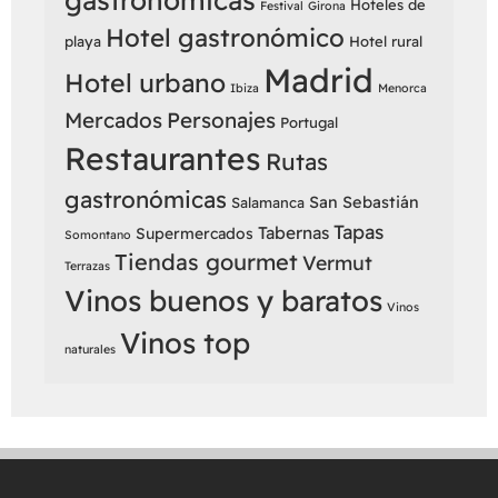
Hoteles de
Festival
Girona
Hotel gastronómico
playa
Hotel rural
Madrid
Hotel urbano
Ibiza
Menorca
Mercados
Personajes
Portugal
Restaurantes
Rutas
gastronómicas
San Sebastián
Salamanca
Tapas
Tabernas
Supermercados
Somontano
Tiendas gourmet
Vermut
Terrazas
Vinos buenos y baratos
Vinos
Vinos top
naturales