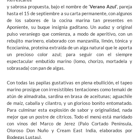
y sabrosa propuesta, bajo el nombre de ‘
Verano Azul’
, pareja
hasta el 15 de septiembre a su carta permanente, con algunos
de los sabores de la cocina marina tan presentes en
Aponiente, su buque insignia gaditano. Un audaz y original
pulso veraniego que comienza, a modo de aperitivo, con un
rebujito marinero, elaborado con manzanilla, limón, tónica y
ficocianina, proteína extraída de un alga natural que le aporta
un precioso color azul; para seguir con el siempre
espectacular embutido marino (lomo, chorizo, mortadela y
sobrasada) con pan de algas.
Con todas las papilas gustativas en plena ebullición, el tapeo
marino prosigue con irresistibles tentaciones como temaki de
atún de almadraba, sardina en brasa de aceitunas; aguachile
de maíz, caballa y cilantro, y un glorioso bonito entomatado.
Para culminar esta explosión de sabor y originalidad, nada
mejor que un postre de cítricos. Todo el menú está maridado
con vinos del Marco de Jerez (Palo Cortado Península,
Oloroso Don Nuño y Cream East India, elaborados por
Bodegas Lustau).