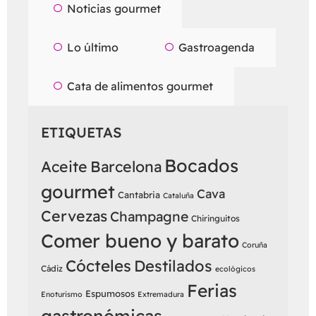
Noticias gourmet
Lo último
Gastroagenda
Cata de alimentos gourmet
ETIQUETAS
Bocados
Aceite
Barcelona
gourmet
Cava
Cantabria
Cataluña
Cervezas
Champagne
Chiringuitos
Comer bueno y barato
Coruña
Cócteles
Destilados
Cádiz
ecológicos
Ferias
Espumosos
Enoturismo
Extremadura
gastronómicas