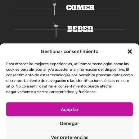
COMER
BEBER
DORMIR
Gestionar consentimiento
Para ofrecer las mejores experiencias, utilizamos tecnologías como las
cookies para almacenar y/o acceder a la información del dispositivo. El
consentimiento de estas tecnologías nos permitirá procesar datos como
el comportamiento de navegación o las identificaciones únicas en este
sitio. No consentir o retirar el consentimiento, puede afectar
negativamente a ciertas características y funciones.
Aceptar
AVISO LEGAL
POLÍTICA DE PRIVACIDAD
Denegar
POLÍTICA DE COOKIES
2026 © Helper & Friends S.L. | Todos los derechos reservados
Ver preferencias