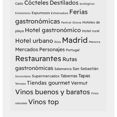
Cócteles
Destilados
Cádiz
ecológicos
Ferias
Espumosos
Enoturismo
Extremadura
gastronómicas
Hoteles de
Festival
Girona
Hotel gastronómico
playa
Hotel rural
Madrid
Hotel urbano
Ibiza
Menorca
Mercados
Personajes
Portugal
Restaurantes
Rutas
gastronómicas
San Sebastián
Salamanca
Tapas
Tabernas
Supermercados
Somontano
Tiendas gourmet
Vermut
Terrazas
Vinos buenos y baratos
Vinos
Vinos top
naturales