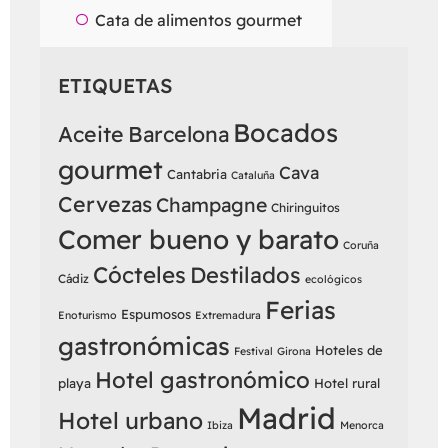
Cata de alimentos gourmet
ETIQUETAS
Bocados
Aceite
Barcelona
gourmet
Cava
Cantabria
Cataluña
Cervezas
Champagne
Chiringuitos
Comer bueno y barato
Coruña
Cócteles
Destilados
Cádiz
ecológicos
Ferias
Espumosos
Enoturismo
Extremadura
gastronómicas
Hoteles de
Festival
Girona
Hotel gastronómico
playa
Hotel rural
Madrid
Hotel urbano
Ibiza
Menorca