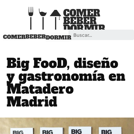
Search
BEBER
COMER
DORMIR
Big FooD, diseño
y gastronomía en
Matadero
Madrid