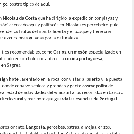
go, postre típico de aquí.
on
Nicolau da Costa
que ha dirigido la expedición por playas y
són” asentado aquí y polifacético. Nicolau es percebeiro, guía
vende los frutos del mar, la huerta y el bosque y tiene una
r excursiones guiadas por la naturaleza.
s sitios recomendables, como
Carlos
, un
mesón
especializado en
 ubicado en un chalé con auténtica
cocina portuguesa
,
 en Sagres.
sign hotel
, asentado en la roca, con vistas al
puerto
y la puesta
pa, donde conviven chicos y grandes y gente
cosmopolita
de
 variedad de actividades del windsurf a los recorridos en barco o
rritorio
rural
y marinero que guarda las esencias de
Portugal
.
impresionante.
Langosta, percebes
, ostras, almejas, erizos,
erdices y jabalí, alubias y boniatos. Así, al cabo volví a casa feliz,