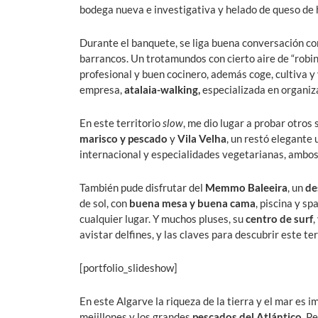
bodega nueva e investigativa y helado de queso de hi
Durante el banquete, se liga buena conversación c
barrancos. Un trotamundos con cierto aire de “robin
profesional y buen cocinero, además coge, cultiva y 
empresa,
atalaia-walking
,
especializada en organiza
En este territorio
slow
, me dio lugar a probar otro
marisco
y pescado
y
Vila Velha
, un restó elegante
internacional y especialidades vegetarianas, ambos
También pude disfrutar del
Memmo Baleeira
, un
de
de sol, con
buena mesa y buena cama
, piscina y s
cualquier lugar. Y muchos pluses, su
centro de surf
,
avistar delfines, y las claves para descubrir este te
[portfolio_slideshow]
En este Algarve la riqueza de la tierra y el mar es 
mejillones y los grandes
pescados del Atlántico
. P