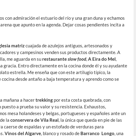
s con admiración el estuario del río y una gran duna y echamos
 arena que apunto en la agenda. Dejar cosas pendientes incita a
glesia matriz
cuajada de azulejos antiguos, artesonados y
cadores y campesinos venden sus productos directamente. A
villa, me aguarda en su
restaurante
slow food
,
A Eira do Mel
,
 gracia. Entro directamente en la cocina donde él y su ayudante
 plato estrella. Me enseña que con este artilugio típico, la
se cocina desde antaño a baja temperatura y aprendo como se
 la mañana a hacer
trekking
por esta costa quebrada, con
puesto a prueba su valor y su resistencia. Exhaustos,
mos mesa holandeses y belgas, portugueses y españoles ante un
 de la
conservera de Vila Real
, la única que queda en pie de las
ra caerse de espaldas y un estofado de verduras para
ás.
Vinos del Algarve
, blanco y rosado de
Barranco Longo
, una