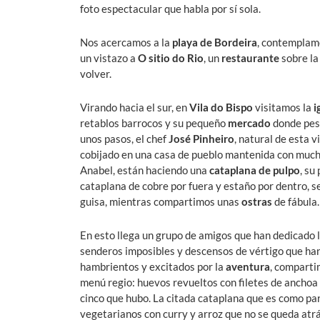
foto espectacular que habla por sí sola.
Nos acercamos a la
playa de Bordeira
, contemplamo
un vistazo a
O sitio do Rio
, un
restaurante
sobre la
volver.
Virando hacia el sur, en
Vila do Bispo
visitamos la
i
retablos barrocos y su pequeño
mercado
donde pes
unos pasos, el chef
José Pinheiro
, natural de esta 
cobijado en una casa de pueblo mantenida con mucha
Anabel, están haciendo una
cataplana de pulpo
, su
cataplana de cobre por fuera y estaño por dentro, 
guisa, mientras compartimos unas
ostras
de fábula.
En esto llega un grupo de amigos que han dedicado
senderos imposibles y descensos de vértigo que han 
hambrientos y excitados por la
aventura
, comparti
menú regio: huevos revueltos con filetes de anchoa
cinco que hubo. La citada cataplana que es como pa
vegetarianos con curry y arroz que no se queda atr