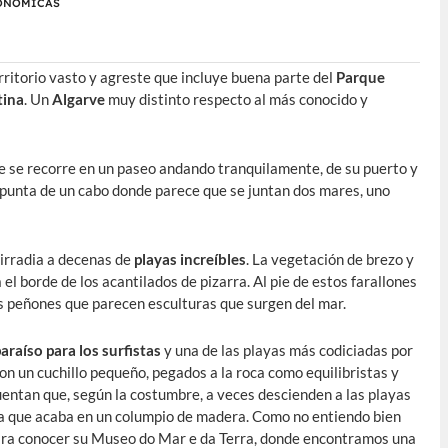
ONÓMICAS
erritorio vasto y agreste que incluye buena parte del
Parque
tina
. Un
Algarve
muy distinto respecto al más conocido y
e se recorre en un paseo andando tranquilamente, de su puerto y
la punta de un cabo donde parece que se juntan dos mares, uno
irradia a decenas de
playas increíbles
. La vegetación de brezo y
l borde de los acantilados de pizarra. Al pie de estos farallones
s peñones que parecen esculturas que surgen del mar.
araíso para los
surfistas
y una de las playas más codiciadas por
n un cuchillo pequeño, pegados a la roca como equilibristas y
uentan que, según la costumbre, a veces descienden a las playas
a que acaba en un columpio de madera. Como no entiendo bien
ra conocer su Museo do Mar e da Terra, donde encontramos una