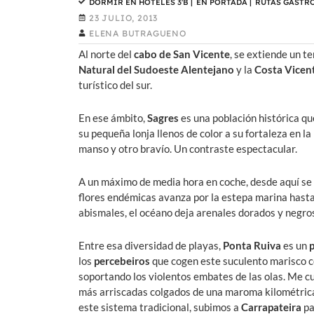
DORMIR EN HOTELES 3'B
|
EN PORTADA
|
RUTAS GASTR
23 JULIO, 2013
ELENA BUTRAGUENO
Al norte del
cabo de San Vicente
, se extiende un t
Natural
del Sudoeste Alentejano
y la
Costa Vicen
turístico del sur.
En ese ámbito,
Sagres
es una población histórica qu
su pequeña lonja llenos de color a su fortaleza en 
manso y otro bravío. Un contraste espectacular.
A un máximo de media hora en coche, desde aquí se 
flores endémicas avanza por la estepa marina hasta e
abismales, el océano deja arenales dorados y negro
Entre esa diversidad de playas,
Ponta Ruiva
es un
p
los
percebeiros
que cogen este suculento marisco co
soportando los violentos embates de las olas. Me c
más arriscadas colgados de una maroma kilométric
este sistema tradicional, subimos a
Carrapateira
pa