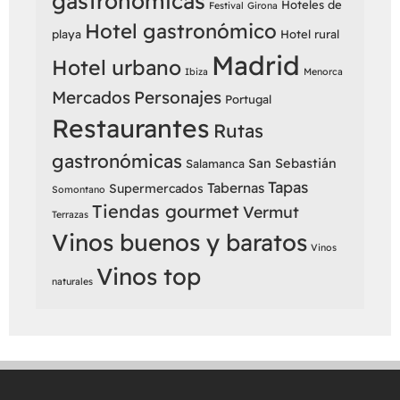
gastronómicas
Hoteles de
Festival
Girona
Hotel gastronómico
playa
Hotel rural
Madrid
Hotel urbano
Ibiza
Menorca
Mercados
Personajes
Portugal
Restaurantes
Rutas
gastronómicas
San Sebastián
Salamanca
Tapas
Tabernas
Supermercados
Somontano
Tiendas gourmet
Vermut
Terrazas
Vinos buenos y baratos
Vinos
Vinos top
naturales