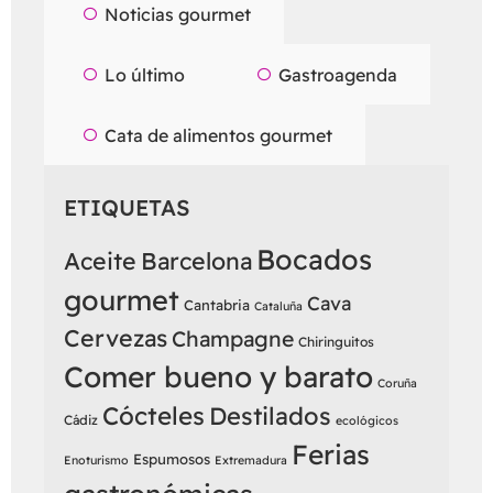
Noticias gourmet
Lo último
Gastroagenda
Cata de alimentos gourmet
ETIQUETAS
Bocados
Aceite
Barcelona
gourmet
Cava
Cantabria
Cataluña
Cervezas
Champagne
Chiringuitos
Comer bueno y barato
Coruña
Cócteles
Destilados
Cádiz
ecológicos
Ferias
Espumosos
Enoturismo
Extremadura