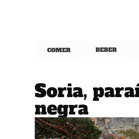
BEBER
COMER
Soria, para
negra