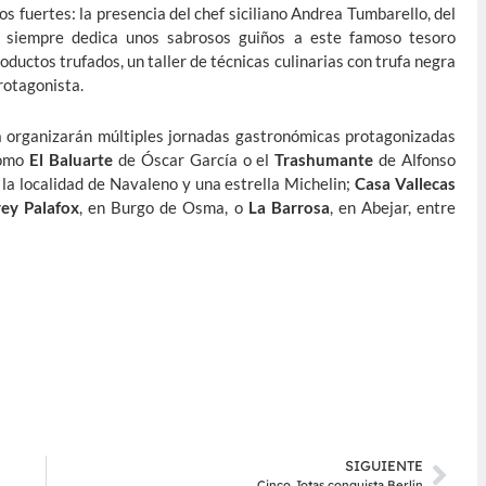
os fuertes: la presencia del chef siciliano Andrea Tumbarello, del
a siempre dedica unos sabrosos guiños a este famoso tesoro
oductos trufados, un taller de técnicas culinarias con trufa negra
rotagonista.
 organizarán múltiples jornadas gastronómicas protagonizadas
como
El Baluarte
de Óscar García o el
Trashumante
de Alfonso
n la localidad de Navaleno y una estrella Michelin;
Casa Vallecas
rey Palafox
, en Burgo de Osma, o
La Barrosa
, en Abejar, entre
SIGUIENTE
Cinco Jotas conquista Berlín