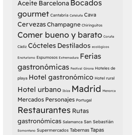
Bocados
Aceite
Barcelona
gourmet
Cava
Cantabria
Cataluña
Cervezas
Champagne
Chiringuitos
Comer bueno y barato
Coruña
Cócteles
Destilados
Cádiz
ecológicos
Ferias
Espumosos
Enoturismo
Extremadura
gastronómicas
Hoteles de
Festival
Girona
Hotel gastronómico
playa
Hotel rural
Madrid
Hotel urbano
Ibiza
Menorca
Mercados
Personajes
Portugal
Restaurantes
Rutas
gastronómicas
San Sebastián
Salamanca
Tapas
Tabernas
Supermercados
Somontano