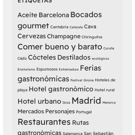
ETIQUETAS
Bocados
Aceite
Barcelona
gourmet
Cava
Cantabria
Cataluña
Cervezas
Champagne
Chiringuitos
Comer bueno y barato
Coruña
Cócteles
Destilados
Cádiz
ecológicos
Ferias
Espumosos
Enoturismo
Extremadura
gastronómicas
Hoteles de
Festival
Girona
Hotel gastronómico
playa
Hotel rural
Madrid
Hotel urbano
Ibiza
Menorca
Mercados
Personajes
Portugal
Restaurantes
Rutas
gastronómicas
San Sebastián
Salamanca