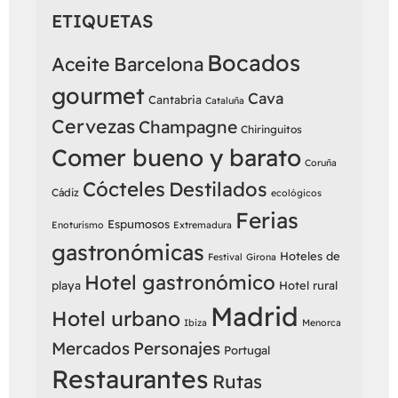
ETIQUETAS
Bocados
Aceite
Barcelona
gourmet
Cava
Cantabria
Cataluña
Cervezas
Champagne
Chiringuitos
Comer bueno y barato
Coruña
Cócteles
Destilados
Cádiz
ecológicos
Ferias
Espumosos
Enoturismo
Extremadura
gastronómicas
Hoteles de
Festival
Girona
Hotel gastronómico
playa
Hotel rural
Madrid
Hotel urbano
Ibiza
Menorca
Mercados
Personajes
Portugal
Restaurantes
Rutas