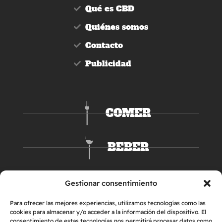
Qué es CBD
Quiénes somos
Contacto
Publicidad
COMER
BEBER
DORMIR
Gestionar consentimiento
Para ofrecer las mejores experiencias, utilizamos tecnologías como las
cookies para almacenar y/o acceder a la información del dispositivo. El
consentimiento de estas tecnologías nos permitirá procesar datos como