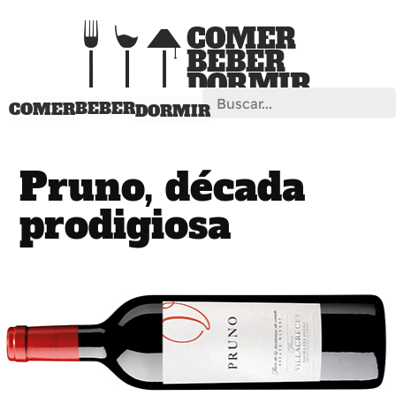
Search
BEBER
COMER
DORMIR
Pruno, década
prodigiosa