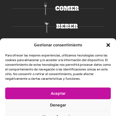
COMER
BEBER
DORMIR
Gestionar consentimiento
Para ofrecer las mejores experiencias, utilizamos tecnologías como las
cookies para almacenar y/o acceder a la información del dispositivo. El
consentimiento de estas tecnologías nos permitirá procesar datos como
el comportamiento de navegación o las identificaciones únicas en este
sitio. No consentir o retirar el consentimiento, puede afectar
negativamente a ciertas características y funciones.
Aceptar
AVISO LEGAL
POLÍTICA DE PRIVACIDAD
Denegar
POLÍTICA DE COOKIES
2026 © Helper & Friends S.L. | Todos los derechos reservados