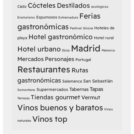
Cócteles
Destilados
Cádiz
ecológicos
Ferias
Espumosos
Enoturismo
Extremadura
gastronómicas
Hoteles de
Festival
Girona
Hotel gastronómico
playa
Hotel rural
Madrid
Hotel urbano
Ibiza
Menorca
Mercados
Personajes
Portugal
Restaurantes
Rutas
gastronómicas
San Sebastián
Salamanca
Tapas
Tabernas
Supermercados
Somontano
Tiendas gourmet
Vermut
Terrazas
Vinos buenos y baratos
Vinos
Vinos top
naturales