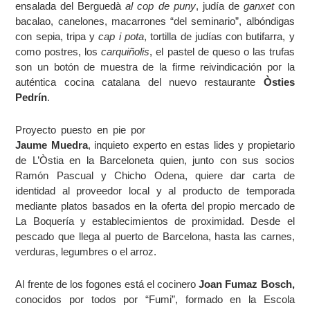
ensalada del Berguedà
al cop de puny
, judía de
ganxet
con
bacalao, canelones, macarrones “del seminario”, albóndigas
con sepia, tripa y
cap i pota
, tortilla de judías con butifarra, y
como postres, los
carquiñolis
, el pastel de queso o las trufas
son un botón de muestra de la firme reivindicación por la
auténtica cocina catalana del nuevo restaurante
Òsties
Pedrín
.
Proyecto puesto en pie por
Jaume Muedra
, inquieto experto en estas lides y propietario
de L’Òstia en la Barceloneta quien, junto con sus socios
Ramón Pascual y Chicho Odena, quiere dar carta de
identidad al proveedor local y al producto de temporada
mediante platos basados en la oferta del propio mercado de
La Boquería y establecimientos de proximidad. Desde el
pescado que llega al puerto de Barcelona, hasta las carnes,
verduras, legumbres o el arroz.
Al frente de los fogones está el cocinero
Joan Fumaz Bosch,
conocidos por todos por “Fumi”, formado en la Escola