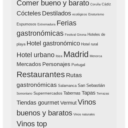
Comer bueno y barato
Cádiz
Coruña
Cócteles
Destilados
ecológicos
Enoturismo
Ferias
Espumosos
Extremadura
gastronómicas
Hoteles de
Festival
Girona
Hotel gastronómico
playa
Hotel rural
Madrid
Hotel urbano
Ibiza
Menorca
Mercados
Personajes
Portugal
Restaurantes
Rutas
gastronómicas
San Sebastián
Salamanca
Tapas
Tabernas
Supermercados
Somontano
Terrazas
Vinos
Tiendas gourmet
Vermut
buenos y baratos
Vinos naturales
Vinos top