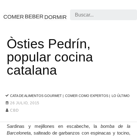
Search
BEBER
COMER
DORMIR
Òsties Pedrín,
popular cocina
catalana
CATA DE ALIMENTOS GOURMET
|
COMER COMO EXPERTOS
|
LO ÚLTIMO
26 JULIO, 2015
CBD
Sardinas y mejillones en escabeche, la
bomba
de la
Barceloneta
, salteado de garbanzos con espinacas y tocino,