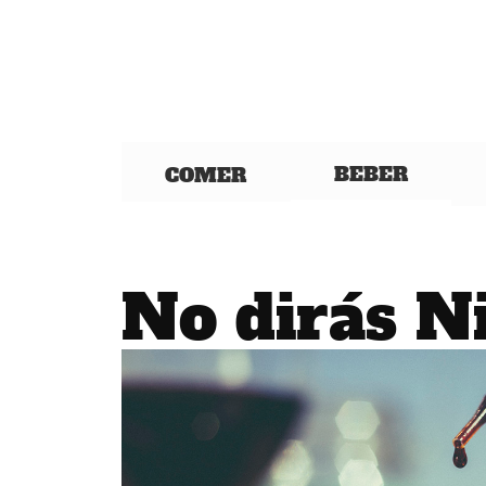
BEBER
COMER
No dirás N