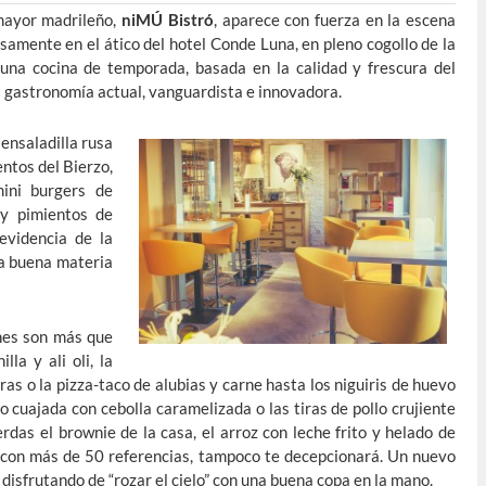
mayor madrileño,
niMÚ Bistró
, aparece con fuerza en la escena
isamente en el ático del hotel Conde Luna, en pleno cogollo de la
 una cocina de temporada, basada en la calidad y frescura del
a gastronomía actual, vanguardista e innovadora.
ensaladilla rusa
entos del Bierzo,
mini burgers de
 y pimientos de
evidencia de la
la buena materia
ones son más que
la y ali oli, la
ras o la pizza-taco de alubias y carne hasta los niguiris de huevo
oco cuajada con cebolla caramelizada o las tiras de pollo crujiente
rdas el brownie de la casa, el arroz con leche frito y helado de
, con más de 50 referencias, tampoco te decepcionará. Un nuevo
disfrutando de “rozar el cielo” con una buena copa en la mano.