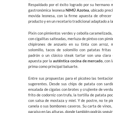
Respaldado por el éxito logrado por su hermano 
gastronómica leonesa
NiMÚ Azotea
, ubicado prec
movida leonesa, con la firme apuesta de ofrecer
producto y en un recetario tradicional adaptado a l
Pixin con pimientos verdes y cebolla caramelizada, 
con cigalitas salteadas, merluza de pintxo con pimi
chipirones de anzuelo en su tinta con arroz, 
solomillo, tacos de solomillo con patatas fritas
padrón o un clásico steak tartar son una clara 
apuesta por la
auténtica cocina de mercado
, con 
prima como principal baluarte.
Entre sus propuestas para el picoteo las tentaci
sugerentes. Desde sus chips de patata con sardinil
ensalada de cigalas con brotes y crujiente de verdu
frito de codorniz con trufa, la tortilla de patata p
con salsa de mostaza y miel. Y de postre, no te pie
canela o sus bombones caseros. Su carta de vinos
paraíso en las alturas, donde también podrás seguir 