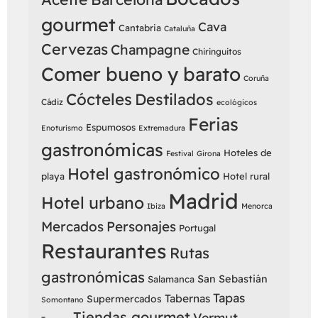
gourmet
Cava
Cantabria
Cataluña
Cervezas
Champagne
Chiringuitos
Comer bueno y barato
Coruña
Cócteles
Destilados
Cádiz
ecológicos
Ferias
Espumosos
Enoturismo
Extremadura
gastronómicas
Hoteles de
Festival
Girona
Hotel gastronómico
playa
Hotel rural
Madrid
Hotel urbano
Ibiza
Menorca
Mercados
Personajes
Portugal
Restaurantes
Rutas
gastronómicas
San Sebastián
Salamanca
Tapas
Tabernas
Supermercados
Somontano
Tiendas gourmet
Vermut