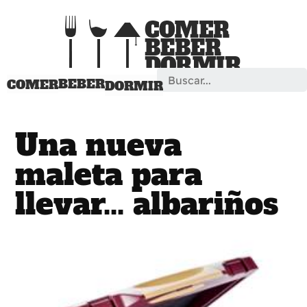
Search
BEBER
COMER
DORMIR
Una nueva
maleta para
llevar... albariños