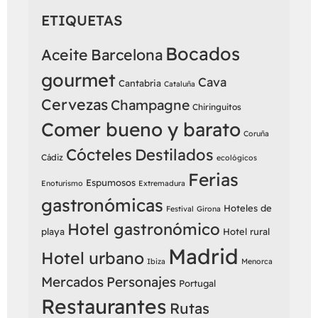
ETIQUETAS
Bocados
Aceite
Barcelona
gourmet
Cava
Cantabria
Cataluña
Cervezas
Champagne
Chiringuitos
Comer bueno y barato
Coruña
Cócteles
Destilados
Cádiz
ecológicos
Ferias
Espumosos
Enoturismo
Extremadura
gastronómicas
Hoteles de
Festival
Girona
Hotel gastronómico
playa
Hotel rural
Madrid
Hotel urbano
Ibiza
Menorca
Mercados
Personajes
Portugal
Restaurantes
Rutas