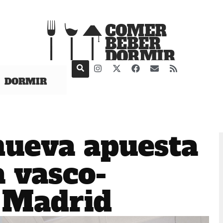
DORMIR
nueva apuesta
a vasco-
 Madrid