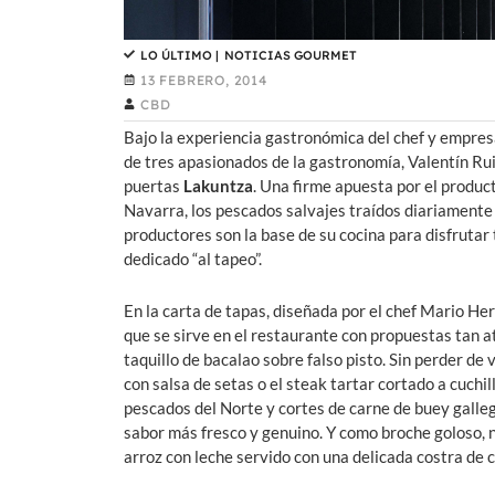
LO ÚLTIMO
|
NOTICIAS GOURMET
13 FEBRERO, 2014
CBD
Bajo la experiencia gastronómica del chef y empres
de tres apasionados de la gastronomía, Valentín Ru
puertas
Lakuntza
. Una firme apuesta por el produc
Navarra, los pescados salvajes traídos diariament
productores son la base de su cocina para disfrutar
dedicado “al tapeo”.
En la carta de tapas, diseñada por el chef Mario H
que se sirve en el restaurante con propuestas tan a
taquillo de bacalao sobre falso pisto. Sin perder de
con salsa de setas o el steak tartar cortado a cuch
pescados del Norte y cortes de carne de buey gallego
sabor más fresco y genuino. Y como broche goloso, 
arroz con leche servido con una delicada costra de 