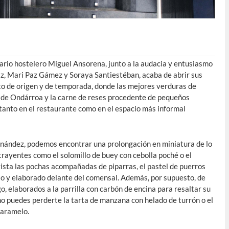
ario hostelero Miguel Ansorena, junto a la audacia y entusiasmo
iz, Mari Paz Gámez y Soraya Santiestéban, acaba de abrir sus
to de origen y de temporada, donde las mejores verduras de
e de Ondárroa y la carne de reses procedente de pequeños
 tanto en el restaurante como en el espacio más informal
ernández, podemos encontrar una prolongación en miniatura de lo
trayentes como el solomillo de buey con cebolla poché o el
 vista las pochas acompañadas de piparras, el pastel de puerros
illo y elaborado delante del comensal. Además, por supuesto, de
, elaborados a la parrilla con carbón de encina para resaltar su
no puedes perderte la tarta de manzana con helado de turrón o el
caramelo.