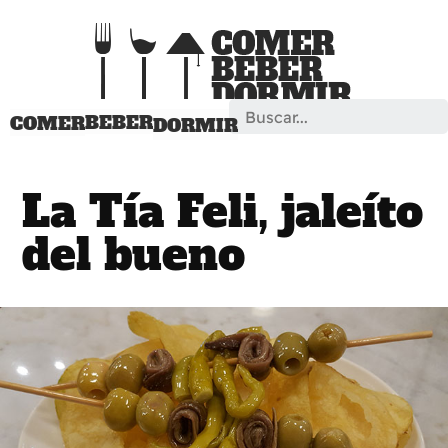
Search
BEBER
COMER
DORMIR
La Tía Feli, jaleíto
del bueno