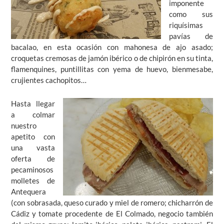
imponente
como sus
riquísimas
pavías de
bacalao, en esta ocasión con mahonesa de ajo asado;
croquetas cremosas de jamón ibérico o de chipirón en su tinta,
flamenquines, puntillitas con yema de huevo, bienmesabe,
crujientes cachopitos…
Hasta llegar
a colmar
nuestro
apetito con
una vasta
oferta de
pecaminosos
molletes de
Antequera
(con sobrasada, queso curado y miel de romero; chicharrón de
Cádiz y tomate procedente de El Colmado, negocio también