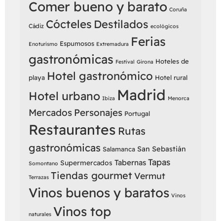
Comer bueno y barato
Coruña
Cócteles
Destilados
Cádiz
ecológicos
Ferias
Espumosos
Enoturismo
Extremadura
gastronómicas
Hoteles de
Festival
Girona
Hotel gastronómico
playa
Hotel rural
Madrid
Hotel urbano
Ibiza
Menorca
Mercados
Personajes
Portugal
Restaurantes
Rutas
gastronómicas
San Sebastián
Salamanca
Tapas
Tabernas
Supermercados
Somontano
Tiendas gourmet
Vermut
Terrazas
Vinos buenos y baratos
Vinos
Vinos top
naturales