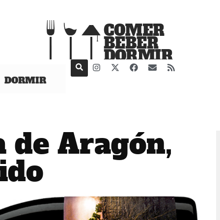
DORMIR
a de Aragón,
ido