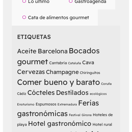
Lo último
Gastroagenda
Cata de alimentos gourmet
ETIQUETAS
Bocados
Aceite
Barcelona
gourmet
Cava
Cantabria
Cataluña
Cervezas
Champagne
Chiringuitos
Comer bueno y barato
Coruña
Cócteles
Destilados
Cádiz
ecológicos
Ferias
Espumosos
Enoturismo
Extremadura
gastronómicas
Hoteles de
Festival
Girona
Hotel gastronómico
playa
Hotel rural