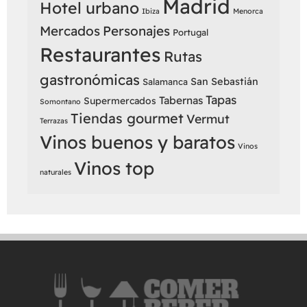
Madrid
Hotel urbano
Ibiza
Menorca
Mercados
Personajes
Portugal
Restaurantes
Rutas
gastronómicas
San Sebastián
Salamanca
Tapas
Tabernas
Supermercados
Somontano
Tiendas gourmet
Vermut
Terrazas
Vinos buenos y baratos
Vinos
Vinos top
naturales