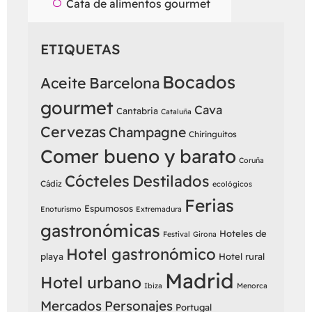
Cata de alimentos gourmet
ETIQUETAS
Bocados
Aceite
Barcelona
gourmet
Cava
Cantabria
Cataluña
Cervezas
Champagne
Chiringuitos
Comer bueno y barato
Coruña
Cócteles
Destilados
Cádiz
ecológicos
Ferias
Espumosos
Enoturismo
Extremadura
gastronómicas
Hoteles de
Festival
Girona
Hotel gastronómico
playa
Hotel rural
Madrid
Hotel urbano
Ibiza
Menorca
Mercados
Personajes
Portugal