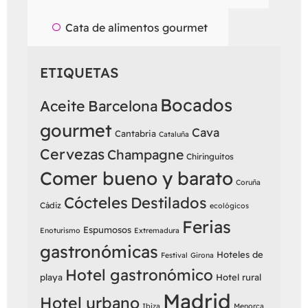
Cata de alimentos gourmet
ETIQUETAS
Bocados
Aceite
Barcelona
gourmet
Cava
Cantabria
Cataluña
Cervezas
Champagne
Chiringuitos
Comer bueno y barato
Coruña
Cócteles
Destilados
Cádiz
ecológicos
Ferias
Espumosos
Enoturismo
Extremadura
gastronómicas
Hoteles de
Festival
Girona
Hotel gastronómico
playa
Hotel rural
Madrid
Hotel urbano
Ibiza
Menorca