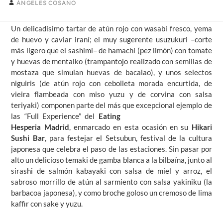
ÁNGELES COSANO
Un delicadísimo tartar de atún rojo con wasabi fresco, yema
de huevo y caviar iraní; el muy sugerente usuzukuri –corte
más ligero que el sashimi– de hamachi (pez limón) con tomate
y huevas de mentaiko (trampantojo realizado con semillas de
mostaza que simulan huevas de bacalao), y unos selectos
niguiris (de atún rojo con cebolleta morada encurtida, de
vieira flambeada con miso yuzu y de corvina con salsa
teriyaki) componen parte del más que excepcional ejemplo de
las
“Full Experience” del
Eating
Hesperia Madrid
, enmarcado en esta ocasión en su
Hikari
Sushi Bar
, para festejar el Setsubun, festival de la cultura
japonesa que celebra el paso de las estaciones. Sin pasar por
alto un delicioso temaki de gamba blanca a la bilbaína, junto al
sirashi de salmón kabayaki con salsa de miel y arroz, el
sabroso morrillo de atún al sarmiento con salsa yakiniku (la
barbacoa japonesa), y como broche goloso un cremoso de lima
kaffir con sake y yuzu.