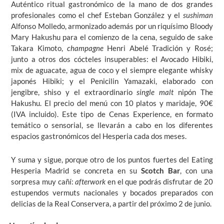
Auténtico ritual gastronómico de la mano de dos grandes
profesionales como el chef Esteban González y el
sushiman
Alfonso Molledo, armonizado además por un riquísimo Bloody
Mary Hakushu para el comienzo de la cena, seguido de sake
Takara Kimoto,
champagne
Henri Abelé Tradición y Rosé;
junto a otros dos cócteles insuperables: el Avocado Hibiki,
mix de aguacate, agua de coco y el siempre elegante whisky
japonés Hibiki; y el Penicilin Yamazaki, elaborado con
jengibre, shiso y el extraordinario
single malt
nipón The
Hakushu. El precio del menú con 10 platos y maridaje, 90€
(IVA incluido). Este tipo de Cenas Experience, en formato
temático o sensorial, se llevarán a cabo en los diferentes
espacios gastronómicos del Hesperia cada dos meses.
Y suma y sigue, porque otro de los puntos fuertes del Eating
Hesperia Madrid se concreta en su
Scotch Bar
, con una
sorpresa muy cañí:
afterwork
en el que podrás disfrutar de 20
estupendos vermuts nacionales y bocados preparados con
delicias de la Real Conservera, a partir del próximo 2 de junio.