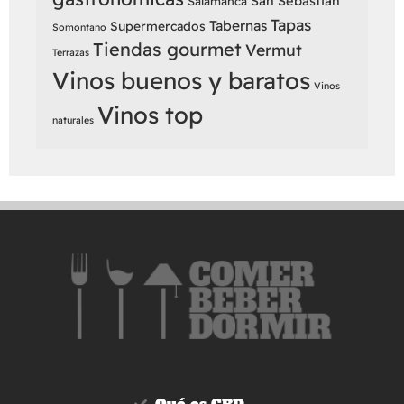
San Sebastián
Salamanca
Tapas
Tabernas
Supermercados
Somontano
Tiendas gourmet
Vermut
Terrazas
Vinos buenos y baratos
Vinos
Vinos top
naturales
Qué es CBD