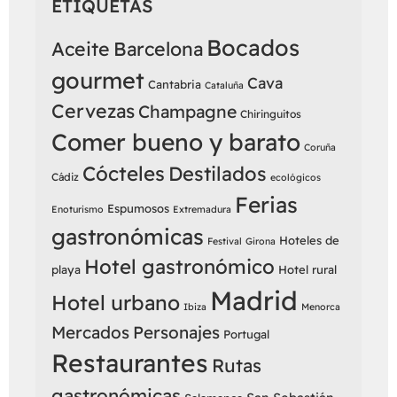
ETIQUETAS
Bocados
Aceite
Barcelona
gourmet
Cava
Cantabria
Cataluña
Cervezas
Champagne
Chiringuitos
Comer bueno y barato
Coruña
Cócteles
Destilados
Cádiz
ecológicos
Ferias
Espumosos
Enoturismo
Extremadura
gastronómicas
Hoteles de
Festival
Girona
Hotel gastronómico
playa
Hotel rural
Madrid
Hotel urbano
Ibiza
Menorca
Mercados
Personajes
Portugal
Restaurantes
Rutas
gastronómicas