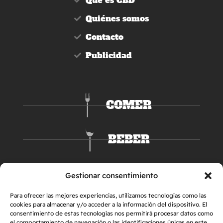
Quiénes somos
Contacto
Publicidad
COMER
BEBER
DORMIR
Gestionar consentimiento
Para ofrecer las mejores experiencias, utilizamos tecnologías como las
cookies para almacenar y/o acceder a la información del dispositivo. El
consentimiento de estas tecnologías nos permitirá procesar datos como
el comportamiento de navegación o las identificaciones únicas en este