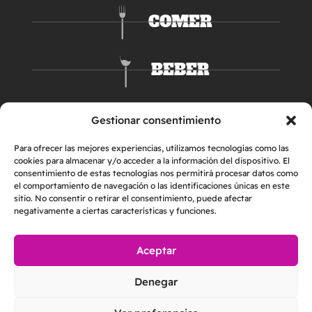
COMER
BEBER
DORMIR
Gestionar consentimiento
Para ofrecer las mejores experiencias, utilizamos tecnologías como las
cookies para almacenar y/o acceder a la información del dispositivo. El
consentimiento de estas tecnologías nos permitirá procesar datos como
el comportamiento de navegación o las identificaciones únicas en este
sitio. No consentir o retirar el consentimiento, puede afectar
negativamente a ciertas características y funciones.
Aceptar
AVISO LEGAL
POLÍTICA DE PRIVACIDAD
Denegar
POLÍTICA DE COOKIES
2026 © Helper & Friends S.L. | Todos los derechos reservados