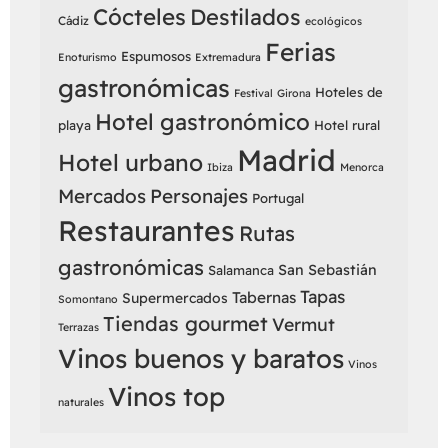
Cócteles
Destilados
Cádiz
ecológicos
Ferias
Espumosos
Enoturismo
Extremadura
gastronómicas
Hoteles de
Festival
Girona
Hotel gastronómico
playa
Hotel rural
Madrid
Hotel urbano
Ibiza
Menorca
Mercados
Personajes
Portugal
Restaurantes
Rutas
gastronómicas
San Sebastián
Salamanca
Tapas
Tabernas
Supermercados
Somontano
Tiendas gourmet
Vermut
Terrazas
Vinos buenos y baratos
Vinos
Vinos top
naturales