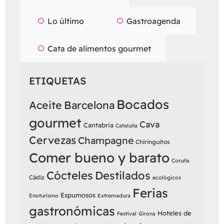
Lo último
Gastroagenda
Cata de alimentos gourmet
ETIQUETAS
Bocados
Aceite
Barcelona
gourmet
Cava
Cantabria
Cataluña
Cervezas
Champagne
Chiringuitos
Comer bueno y barato
Coruña
Cócteles
Destilados
Cádiz
ecológicos
Ferias
Espumosos
Enoturismo
Extremadura
gastronómicas
Hoteles de
Festival
Girona