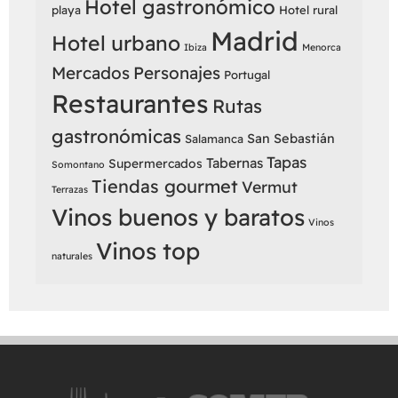
Hotel gastronómico
playa
Hotel rural
Madrid
Hotel urbano
Ibiza
Menorca
Mercados
Personajes
Portugal
Restaurantes
Rutas
gastronómicas
San Sebastián
Salamanca
Tapas
Tabernas
Supermercados
Somontano
Tiendas gourmet
Vermut
Terrazas
Vinos buenos y baratos
Vinos
Vinos top
naturales