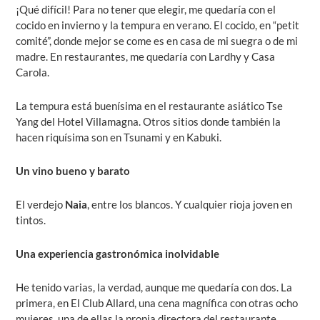
¡Qué difícil! Para no tener que elegir, me quedaría con el
cocido en invierno y la tempura en verano. El cocido, en “petit
comité”, donde mejor se come es en casa de mi suegra o de mi
madre. En restaurantes, me quedaría con
Lardhy
y
Casa
Carola
.
La tempura está buenísima en el restaurante asiático Tse
Yang del
Hotel Villamagna
. Otros sitios donde también la
hacen riquísima son en
Tsunami
y en
Kabuki
.
Un vino bueno y barato
El verdejo
Naia
, entre los blancos. Y cualquier rioja joven en
tintos.
Una experiencia gastronómica inolvidable
He tenido varias, la verdad, aunque me quedaría con dos. La
primera, en
El Club Allard
, una cena magnífica con otras ocho
mujeres, una de ellas la propia directora del restaurante,