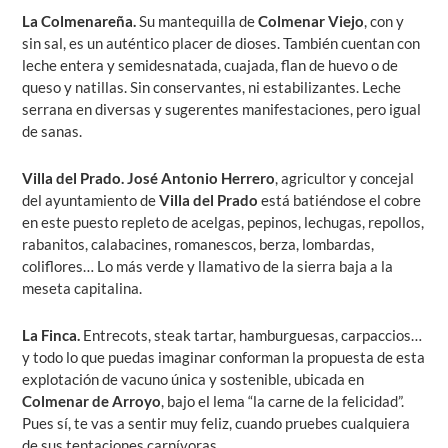
La Colmenareña
.
Su mantequilla de
Colmenar Viejo
, con y
sin sal, es un auténtico placer de dioses. También cuentan con
leche entera y semidesnatada, cuajada, flan de huevo o de
queso y natillas. Sin conservantes, ni estabilizantes. Leche
serrana en diversas y sugerentes manifestaciones, pero igual
de sanas.
Villa del Prado
. José Antonio Herrero
, agricultor y concejal
del ayuntamiento de
Villa del Prado
está batiéndose el cobre
en este puesto repleto de acelgas, pepinos, lechugas, repollos,
rabanitos, calabacines, romanescos, berza, lombardas,
coliflores… Lo más verde y llamativo de la sierra baja a la
meseta capitalina.
La Finca.
Entrecots, steak tartar, hamburguesas, carpaccios…
y todo lo que puedas imaginar conforman la propuesta de esta
explotación de vacuno única y sostenible, ubicada en
Colmenar de Arroyo
, bajo el lema “la carne de la felicidad”.
Pues sí, te vas a sentir muy feliz, cuando pruebes cualquiera
de sus tentaciones carnívoras.