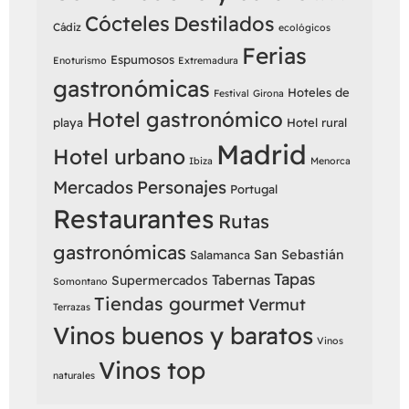
Cócteles
Destilados
Cádiz
ecológicos
Ferias
Espumosos
Enoturismo
Extremadura
gastronómicas
Hoteles de
Festival
Girona
Hotel gastronómico
playa
Hotel rural
Madrid
Hotel urbano
Ibiza
Menorca
Mercados
Personajes
Portugal
Restaurantes
Rutas
gastronómicas
San Sebastián
Salamanca
Tapas
Tabernas
Supermercados
Somontano
Tiendas gourmet
Vermut
Terrazas
Vinos buenos y baratos
Vinos
Vinos top
naturales