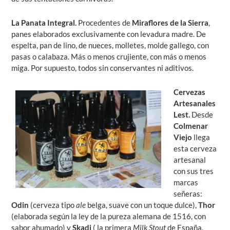
La Panata Integral
.
Procedentes de
Miraflores de la Sierra
,
panes elaborados exclusivamente con levadura madre. De
espelta, pan de lino, de nueces, molletes, molde gallego, con
pasas o calabaza. Más o menos crujiente, con más o menos
miga. Por supuesto, todos sin conservantes ni aditivos.
Cervezas
Artesanales
Lest.
Desde
Colmenar
Viejo
llega
esta cerveza
artesanal
con sus tres
marcas
señeras:
Odin
(cerveza tipo
ale
belga, suave con un toque dulce),
Thor
(elaborada según la ley de la pureza alemana de 1516, con
sabor ahumado) y
Skadi
( la primera
Milk Stout
de España,