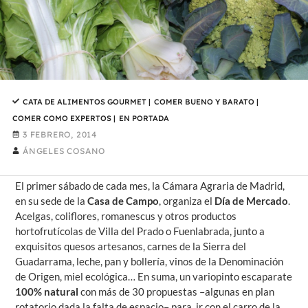
CATA DE ALIMENTOS GOURMET
|
COMER BUENO Y BARATO
|
COMER COMO EXPERTOS
|
EN PORTADA
3 FEBRERO, 2014
ÁNGELES COSANO
El primer sábado de cada mes, la
Cámara Agraria de Madrid
,
en su sede de la
Casa de Campo
, organiza el
Día de Mercado
.
Acelgas, coliflores, romanescus y otros productos
hortofrutícolas de Villa del Prado o Fuenlabrada, junto a
exquisitos quesos artesanos, carnes de la Sierra del
Guadarrama, leche, pan y bollería, vinos de la Denominación
de Origen, miel ecológica… En suma, un variopinto escaparate
100% natural
con más de 30 propuestas –algunas en plan
rotatorio dada la falta de espacio– para ir con el carro de la