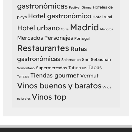
gastronómicas
Hoteles de
Festival
Girona
Hotel gastronómico
playa
Hotel rural
Madrid
Hotel urbano
Ibiza
Menorca
Mercados
Personajes
Portugal
Restaurantes
Rutas
gastronómicas
San Sebastián
Salamanca
Tapas
Tabernas
Supermercados
Somontano
Tiendas gourmet
Vermut
Terrazas
Vinos buenos y baratos
Vinos
Vinos top
naturales