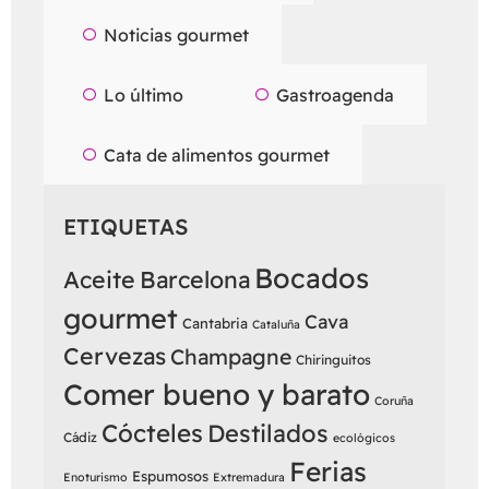
Noticias gourmet
Lo último
Gastroagenda
Cata de alimentos gourmet
ETIQUETAS
Bocados
Aceite
Barcelona
gourmet
Cava
Cantabria
Cataluña
Cervezas
Champagne
Chiringuitos
Comer bueno y barato
Coruña
Cócteles
Destilados
Cádiz
ecológicos
Ferias
Espumosos
Enoturismo
Extremadura