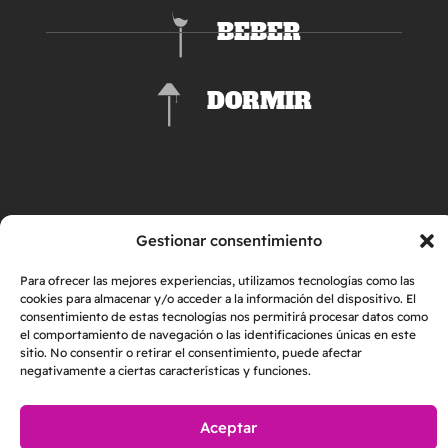
BEBER
DORMIR
Gestionar consentimiento
Para ofrecer las mejores experiencias, utilizamos tecnologías como las
cookies para almacenar y/o acceder a la información del dispositivo. El
consentimiento de estas tecnologías nos permitirá procesar datos como
AVISO LEGAL
POLÍTICA DE PRIVACIDAD
el comportamiento de navegación o las identificaciones únicas en este
POLÍTICA DE COOKIES
sitio. No consentir o retirar el consentimiento, puede afectar
negativamente a ciertas características y funciones.
2026 © Helper & Friends S.L. | Todos los derechos reservados
Made with
by
Loopcreativo
Aceptar