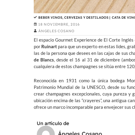
BEBER VINOS, CERVEZAS Y DESTILADOS
|
CATA DE VIN
18 NOVIEMBRE, 2016
ÁNGELES COSANO
El espacio Gourmet Experience de El Corte Inglés 
por
Ruinart
para que un experto en estas lides, grab
las de la persona que desees en las cajas de sus 
de Blancs
, desde el 16 al 31 de diciembre (ambos
cualquiera de estos champagnes se sitúa entre 120/
Reconocida en 1931 como la única bodega Mon
Patrimonio Mundial de la UNESCO, desde su fund
crear champagnes excepcionales, cuya pureza y g
ubicación encima de las “crayeres”, una antigua ca
ofrece un marco incomparable para envejecer sus 
Un artículo de
Ángeles Cosano