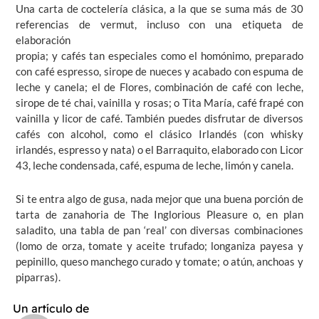
Una carta de coctelería clásica, a la que se suma más de 30
referencias de vermut, incluso
con una etiqueta de
elaboración
propia; y cafés tan especiales como el homónimo, preparado
con café espresso, sirope de nueces y acabado con espuma de
leche y canela; el
de Flores, combinación de café con leche,
sirope de té chai, vainilla y rosas; o
Tita María, café frapé con
vainilla y licor de café. También puedes disfrutar de diversos
cafés con alcohol, como el clásico
Irlandés
(con whisky
irlandés, espresso y nata) o el Barraquito, elaborado con Licor
43, leche condensada, café, espuma de leche, limón y canela.
Si te entra algo de gusa, nada mejor que una buena porción de
tarta de zanahoria de The Inglorious Pleasure o, en plan
saladito, una tabla de pan ‘real’ con diversas combinaciones
(lomo de orza, tomate y aceite trufado; longaniza payesa y
pepinillo, queso manchego curado y tomate; o atún, anchoas y
piparras).
Un artículo de