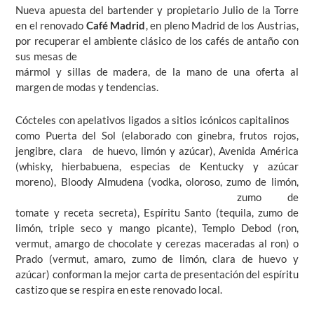
Nueva apuesta del bartender y propietario Julio de la Torre
en el renovado
Café Madrid
, en pleno Madrid de los Austrias,
por recuperar el
ambiente clásico de los cafés de antaño con
sus mesas de
mármol y sillas de madera, de la mano de una oferta al
margen de modas y tendencias.
Cócteles con apelativos ligados a sitios icónicos capitalinos
como Puerta del Sol
(elaborado con ginebra, frutos rojos,
jengibre, clara de huevo, limón y azúcar), Avenida América
(whisky, hierbabuena, especias de Kentucky y azúcar
moreno), Bloody Almudena
(vodka,
oloroso, zumo de limón,
zumo de
tomate y receta secreta), Espíritu Santo
(tequila, zumo de
limón, triple seco y mango picante), Templo Debod
(ron,
vermut, amargo de chocolate y cerezas maceradas al ron) o
Prado
(vermut, amaro, zumo de limón, clara de huevo y
azúcar) conforman la mejor carta de presentación del espíritu
castizo que se respira en este renovado local.