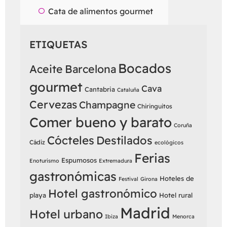
Cata de alimentos gourmet
ETIQUETAS
Bocados
Aceite
Barcelona
gourmet
Cava
Cantabria
Cataluña
Cervezas
Champagne
Chiringuitos
Comer bueno y barato
Coruña
Cócteles
Destilados
Cádiz
ecológicos
Ferias
Espumosos
Enoturismo
Extremadura
gastronómicas
Hoteles de
Festival
Girona
Hotel gastronómico
playa
Hotel rural
Madrid
Hotel urbano
Ibiza
Menorca